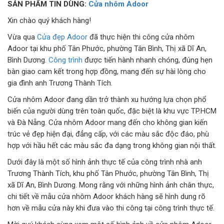
SẢN PHẨM TIN DÙNG:
Cửa nhôm Adoor
CỬA KÍNH TỰ ĐỘNG
Xin chào quý khách hàng!
Vừa qua
Cửa đẹp Adoor
đã thực hiện thi công cửa nhôm
GIẾNG TRỜI TỰ ĐỘNG
Adoor tại khu phố Tân Phước, phường Tân Bình, Thị xã Dĩ An,
Bình Dương.
Công trình
được tiến hành nhanh chóng, đúng hẹn
bàn giao cam kết trong hợp đồng, mang đến sự hài lòng cho
gia đình anh Trương Thành Tích.
Cửa nhôm Adoor đang dần trở thành xu hướng lựa chọn phổ
biến của người dùng trên toàn quốc, đặc biệt là khu vực TP.HCM
và Đà Nẵng. Cửa nhôm Adoor mang đến cho không gian kiến
trúc vẻ đẹp hiện đại, đẳng cấp, với các màu sắc độc đáo, phù
hợp với hầu hết các màu sắc đa dạng trong không gian nội thất.
Dưới đây là một số hình ảnh thực tế của công trình nhà anh
Trương Thành Tích, khu phố Tân Phước, phường Tân Bình, Thị
xã Dĩ An, Bình Dương. Mong rằng với những hình ảnh chân thực,
chi tiết về mẫu cửa nhôm Adoor khách hàng sẽ hình dung rõ
hơn về mẫu cửa này khi đưa vào thi công tại công trình thực tế.