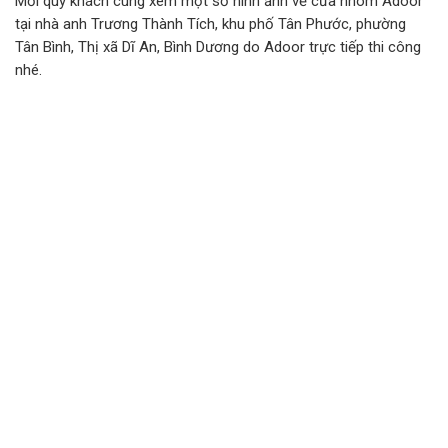
Mời quý khách cùng xem một số hình ảnh về cửa nhôm Adoor
tại nhà anh Trương Thành Tích, khu phố Tân Phước, phường
Tân Bình, Thị xã Dĩ An, Bình Dương do Adoor trực tiếp thi công
nhé.