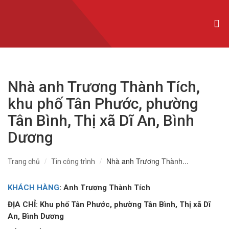
CỬA NHÔM XINGFA NHẬP KHẨU
CỬA NHÔM SLIM
CỬA NHÔM MAXPRO
Nhà anh Trương Thành Tích,
CỬA NHÔM TRƯỢT QUAY
khu phố Tân Phước, phường
CỬA NHÔM THỦY LỰC
Tân Bình, Thị xã Dĩ An, Bình
CỬA CUỐN KHE THOÁNG
Dương
CỬA CUỐN ĐỨC
Nhà anh Trương Thành...
Trang chủ
Tin công trình
CỬA CUỐN ÚC
KHÁCH HÀNG
: Anh Trương Thành Tích
CỬA CUỐN ĐÀI LOAN
ĐỊA CHỈ: Khu phố Tân Phước, phường Tân Bình, Thị xã Dĩ
An, Bình Dương
CỬA CỔNG TỰ ĐỘNG