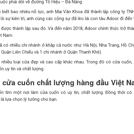
buộc phải dời về đường Tô Hiệu – Đà Nẵng.
 biết bao nhiêu nỗ lực, anh Mai Văn Khoa đã thành lập công ty T
i sự kiên trì, anh cùng các cộng sự đã lèo lái con tàu Adoor đi đến
 được thành lập sau đó. Và đến năm 2018, Adoor chính thức trở th
t Nam.
đã có nhiều chi nhánh ở khắp cả nước như: Hà Nội, Nha Trang, Hồ Ch
 ở Quận Liên Chiểu và 1 chi nhánh ở Quận Thanh Khê).
 nhiều loại cửa đẹp và cao cấp khác nhau. Trong đó có cửa cuốn, 
n uy tín và chất lượng.
m cửa cuốn chất lượng hàng đầu Việt 
 tìm một nơi làm cửa cuốn có uy tín, chất lượng. Đồng thời có gi
là lựa chọn lý tưởng cho bạn.