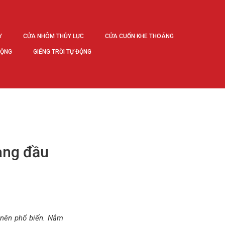
Y
CỬA NHÔM THỦY LỰC
CỬA CUỐN KHE THOÁNG
ĐỘNG
GIẾNG TRỜI TỰ ĐỘNG
àng đầu
 nên phổ biến. Nắm