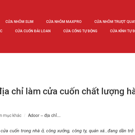
CỬA NHÔM SLIM
CỬA NHÔM MAXPRO
CỬA NHÔM TRƯỢT QUA
ÚC
CỬA CUỐN ĐÀI LOAN
CỬA CỔNG TỰ ĐỘNG
CỬA KÍNH TỰ 
ịa chỉ làm cửa cuốn chất lượng h
Adoor – địa chỉ...
n mục khác
cửa cuốn trong nhà ở, công xưởng, công ty, quán xá…đang dần trở