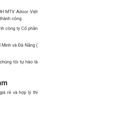
NHH MTV Adoor Việt
 thành công.
ành công ty Cổ phần
í Minh và Đà Nẵng (
chúng tôi tự hào là
Nam
á rẻ và hợp lý thì