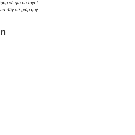
ợng và giá cả tuyệt
sau đây sẽ giúp quý
ển