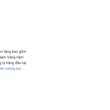
hen tặng bao gồm
t Nam Vàng năm
 ty hàng đầu tại
ính cường lực
…