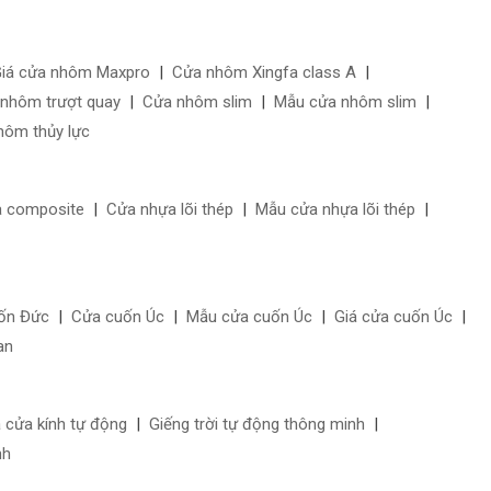
iá cửa nhôm Maxpro
|
Cửa nhôm Xingfa class A
|
 nhôm trượt quay
|
Cửa nhôm slim
|
Mẫu cửa nhôm slim
|
hôm thủy lực
a composite
|
Cửa nhựa lõi thép
|
Mẫu cửa nhựa lõi thép
|
uốn Đức
|
Cửa cuốn Úc
|
Mẫu cửa cuốn Úc
|
Giá cửa cuốn Úc
|
an
á cửa kính tự động
|
Giếng trời tự động thông minh
|
nh