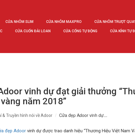
CỬA NHÔM SLIM
CỬA NHÔM MAXPRO
CỬA NHÔM TRƯỢT QUA
ÚC
CỬA CUỐN ĐÀI LOAN
CỬA CỔNG TỰ ĐỘNG
CỬA KÍNH TỰ 
door vinh dự đạt giải thưởng “Th
 vàng năm 2018”
Cửa đẹp Adoor vinh dự...
í & Truyền hình nói về Adoor
ửa đẹp Adoor
vinh dự được trao danh hiệu “Thương Hiệu Việt Nam 