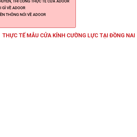
HUYỂN, THI CÔNG THỰC TẾ CỬA ADOOR
 GÌ VỀ ADOOR
YỀN THÔNG NÓI VỀ ADOOR
THỰC TẾ MẪU CỬA KÍNH CƯỜNG LỰC TẠI ĐỒNG NAI