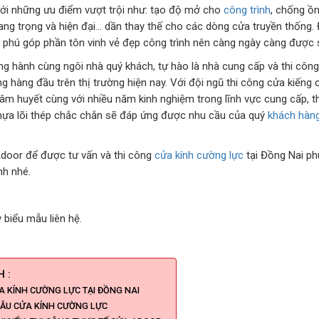
ới những ưu điểm vượt trội như: tạo độ mở cho
công trình
, chống ồn
 sang trọng và hiện đại… dần thay thế cho các dòng cửa truyền thống.
phú góp phần tôn vinh vẻ đẹp công trình nên càng ngày càng được s
g hành cùng ngôi nhà quý khách, tự hào là nhà cung cấp và thi công
ợng hàng đầu trên thị trường hiện nay. Với đội ngũ thi công cửa kiến
tâm huyết cùng với nhiều năm kinh nghiệm trong lĩnh vực cung cấp, t
ựa lõi thép chắc chắn sẽ đáp ứng được nhu cầu của quý
khách hàn
door để được tư vấn và thi công
cửa kính cường lực
tại Đồng Nai ph
nh nhé.
 biểu mẫu liên hệ.
 :
A KÍNH CƯỜNG LỰC TẠI ĐỒNG NAI
MẪU CỬA KÍNH CƯỜNG LỰC