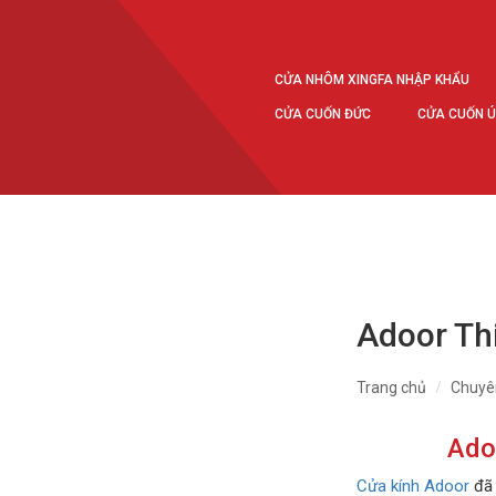
CỬA NHÔM XINGFA NHẬP KHẨU
CỬA CUỐN ĐỨC
CỬA CUỐN 
Adoor Th
Trang chủ
Chuyê
Ado
Cửa kính
Adoor
đã 