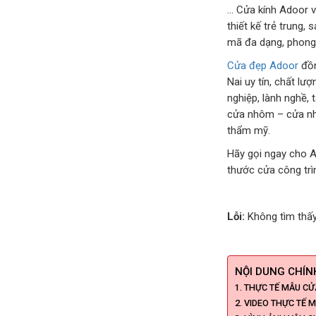
… Cửa kính Adoor v
thiết kế trẻ trung,
mã đa dạng, phong 
Cửa đẹp Adoor
đồn
Nai uy tín, chất lư
nghiệp, lành nghề, 
cửa nhôm – cửa nh
thẩm mỹ.
Hãy gọi ngay cho A
thước cửa công trì
Lỗi:
Không tìm thấy
NỘI DUNG CHÍNH
THỰC TẾ MẪU CỬ
VIDEO THỰC TẾ 