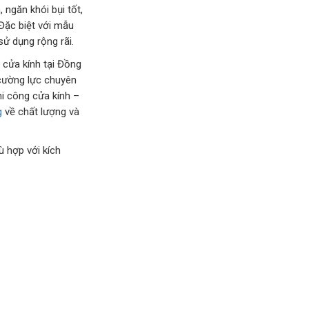
, ngăn khói bụi tốt,
 Đặc biệt với mẫu
ử dụng rộng rãi.
 cửa kính tại Đồng
g cường lực chuyên
hi công cửa kính –
g
về chất lượng và
ù hợp với kích