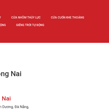
Y
CỬA NHÔM THỦY LỰC
CỬA CUỐN KHE THOÁNG
ĐỘNG
GIẾNG TRỜI TỰ ĐỘNG
ồng Nai
 Nai
h Dương, Đà Nẵng,