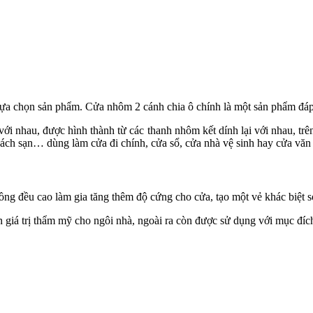
lựa chọn sản phẩm. Cửa nhôm 2 cánh chia ô chính là một sản phẩm đáp
i nhau, được hình thành từ các thanh nhôm kết dính lại với nhau, trên
hách sạn… dùng làm cửa đi chính, cửa sổ, cửa nhà vệ sinh hay cửa v
g đều cao làm gia tăng thêm độ cứng cho cửa, tạo một vẻ khác biệt so
iá trị thẩm mỹ cho ngôi nhà, ngoài ra còn được sử dụng với mục đích 