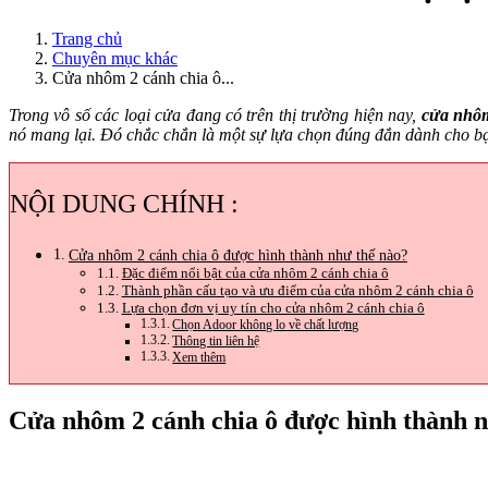
Trang chủ
Chuyên mục khác
Cửa nhôm 2 cánh chia ô...
Trong vô số các loại cửa đang có trên thị trường hiện nay,
cửa nhôm
nó mang lại. Đó chắc chắn là một sự lựa chọn đúng đắn dành cho b
NỘI DUNG CHÍNH :
Cửa nhôm 2 cánh chia ô được hình thành như thế nào?
Đặc điểm nổi bật của cửa nhôm 2 cánh chia ô
Thành phần cấu tạo và ưu điểm của cửa nhôm 2 cánh chia ô
Lựa chọn đơn vị uy tín cho cửa nhôm 2 cánh chia ô
Chọn Adoor không lo về chất lượng
Thông tin liên hệ
Xem thêm
Cửa nhôm 2 cánh chia ô được hình thành n