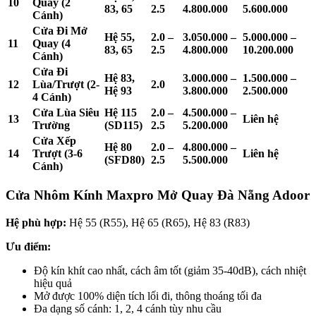
10
Quay (2
83, 65
2.5
4.800.000
5.600.000
Cánh)
Cửa Đi Mở
Hệ 55,
2.0 –
3.050.000 –
5.000.000 –
11
Quay (4
83, 65
2.5
4.800.000
10.200.000
Cánh)
Cửa Đi
Hệ 83,
3.000.000 –
1.500.000 –
12
Lùa/Trượt (2-
2.0
Hệ 93
3.800.000
2.500.000
4 Cánh)
Cửa Lùa Siêu
Hệ 115
2.0 –
4.500.000 –
13
Liên hệ
Trường
(SD115)
2.5
5.200.000
Cửa Xếp
Hệ 80
2.0 –
4.800.000 –
14
Trượt (3-6
Liên hệ
(SFD80)
2.5
5.500.000
Cánh)
Cửa Nhôm Kính Maxpro Mở Quay Đà Nẵng Adoor
Hệ phù hợp:
Hệ 55 (R55), Hệ 65 (R65), Hệ 83 (R83)
Ưu điểm:
Độ kín khít cao nhất, cách âm tốt (giảm 35-40dB), cách nhiệt
hiệu quả
Mở được 100% diện tích lối đi, thông thoáng tối đa
Đa dạng số cánh: 1, 2, 4 cánh tùy nhu cầu