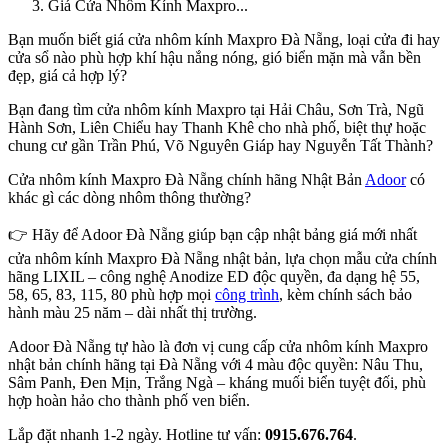
Giá Cửa Nhôm Kính Maxpro...
Bạn muốn biết giá cửa nhôm kính Maxpro Đà Nẵng, loại cửa đi hay
cửa sổ nào phù hợp khí hậu nắng nóng, gió biển mặn mà vẫn bền
đẹp, giá cả hợp lý?
Bạn đang tìm cửa nhôm kính Maxpro tại Hải Châu, Sơn Trà, Ngũ
Hành Sơn, Liên Chiểu hay Thanh Khê cho nhà phố, biệt thự hoặc
chung cư gần Trần Phú, Võ Nguyên Giáp hay Nguyễn Tất Thành?
Cửa nhôm kính Maxpro Đà Nẵng chính hãng Nhật Bản
Adoor
có
khác gì các dòng nhôm thông thường?
👉 Hãy để Adoor Đà Nẵng giúp bạn cập nhật bảng giá mới nhất
cửa nhôm kính Maxpro Đà Nẵng nhật bản, lựa chọn mẫu cửa chính
hãng LIXIL – công nghệ Anodize ED độc quyền, đa dạng hệ 55,
58, 65, 83, 115, 80 phù hợp mọi
công trình
, kèm chính sách bảo
hành màu 25 năm – dài nhất thị trường.
Adoor Đà Nẵng tự hào là đơn vị cung cấp cửa nhôm kính Maxpro
nhật bản chính hãng tại Đà Nẵng với 4 màu độc quyền: Nâu Thu,
Sâm Panh, Đen Mịn, Trắng Ngà – kháng muối biển tuyệt đối, phù
hợp hoàn hảo cho thành phố ven biển.
Lắp đặt nhanh 1-2 ngày. Hotline tư vấn:
0915.676.764
.