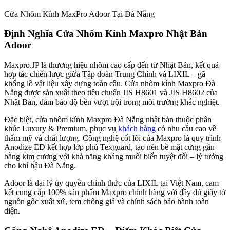
Cửa Nhôm Kính MaxPro Adoor Tại Đà Nẵng
Định Nghĩa Cửa Nhôm Kính Maxpro Nhật Bản
Adoor
Maxpro.JP là thương hiệu nhôm cao cấp đến từ Nhật Bản, kết quả
hợp tác chiến lược giữa Tập đoàn Trung Chính và LIXIL – gã
khổng lồ vật liệu xây dựng toàn cầu. Cửa nhôm kính Maxpro Đà
Nẵng được sản xuất theo tiêu chuẩn JIS H8601 và JIS H8602 của
Nhật Bản, đảm bảo độ bền vượt trội trong môi trường khắc nghiệt.
Đặc biệt, cửa nhôm kính Maxpro Đà Nẵng nhật bản thuộc phân
khúc Luxury & Premium, phục vụ
khách hàng
có nhu cầu cao về
thẩm mỹ và chất lượng. Công nghệ cốt lõi của Maxpro là quy trình
Anodize ED kết hợp lớp phủ Texguard, tạo nên bề mặt cứng gần
bằng kim cương với khả năng kháng muối biển tuyệt đối – lý tưởng
cho khí hậu Đà Nẵng.
Adoor là đại lý ủy quyền chính thức của LIXIL tại Việt Nam, cam
kết cung cấp 100% sản phẩm Maxpro chính hãng với đầy đủ giấy tờ
nguồn gốc xuất xứ, tem chống giả và chính sách bảo hành toàn
diện.