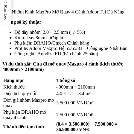
→
Mục Lục
Cửa Nhôm Kính MaxPro Mở Quay 4 Cánh Adoor Tại Đà Nẵng
Thông số kỹ thuật:
Độ dày nhôm: 2.0 – 2.5 mm (+/- 5%)
Kính: Dày 8mm cường lực
Phụ kiện: DRAHO/Cmech Chính hãng
Profile: Adoor Maxpro Hệ 55/65/83 – Công nghệ Nhật Bản
Công nghệ: Anodize ED (bảo hành 25 năm)
Ví dụ tính giá: Cửa đi mở quay Maxpro 4 cánh (kích thước
4000mm × 2100mm)
Hạng mục
Thông số
Kích thước
4000mm × 2100mm
Diện tích quy đổi
4.0 × 2.1 = 8.4 m²
Đơn giá nhôm Maxpro mở
3.500.000 VNĐ/m²
quay
Phụ kiện DRAHO mở
7.500.000 VNĐ/bộ
quay 4 cánh
(8.4 × 3.500.000) + 7.500.000 =
Thành tiền tạm tính
36.900.000 VNĐ