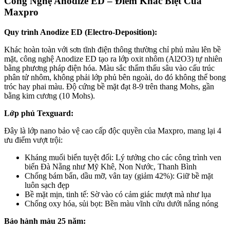
Công Nghệ Anodize ED – Điểm Khác Biệt Của
Maxpro
Quy trình Anodize ED (Electro-Deposition):
Khác hoàn toàn với sơn tĩnh điện thông thường chỉ phủ màu lên bề
mặt, công nghệ Anodize ED tạo ra lớp oxit nhôm (Al2O3) tự nhiên
bằng phương pháp điện hóa. Màu sắc thẩm thấu sâu vào cấu trúc
phân tử nhôm, không phải lớp phủ bên ngoài, do đó không thể bong
tróc hay phai màu. Độ cứng bề mặt đạt 8-9 trên thang Mohs, gần
bằng kim cương (10 Mohs).
Lớp phủ Texguard:
Đây là lớp nano bảo vệ cao cấp độc quyền của Maxpro, mang lại 4
ưu điểm vượt trội:
Kháng muối biển tuyệt đối: Lý tưởng cho các công trình ven
biển Đà Nẵng như Mỹ Khê, Non Nước, Thanh Bình
Chống bám bẩn, dầu mỡ, vân tay (giảm 42%): Giữ bề mặt
luôn sạch đẹp
Bề mặt mịn, tinh tế: Sờ vào có cảm giác mượt mà như lụa
Chống oxy hóa, sủi bọt: Bền màu vĩnh cửu dưới nắng nóng
Bảo hành màu 25 năm: