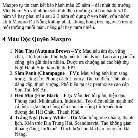
Maxpro tự tin cam kết bảo hành màu 25 năm – dài nhất thị trường
Việt Nam. So với nhôm sơn tĩnh điện thường chỉ bảo hành 5-10
năm và hay phai màu sau 2-3 năm sử dụng ở ven biển, cửa nhôm
kính Maxpro Đà Nẵng không phai, không bong tróc ngay cả trong
môi trường muối mặn, nắng gắt hay mưa nhiều.
4 Màu Độc Quyền Maxpro
Nâu Thu (Autumn Brown – Y):
Màu nâu ấm áp, vững
chãi, ít lộ bụi bẩn. Phù hợp mệnh Thổ, Kim. Tạo cảm giác ấm
cúng, gần gũi thiên nhiên. Được ưa chuộng tại các biệt thự
Ngũ Hành Sơn, khu đô thị FPT.
Sâm Panh (Champagne – FV):
Màu vàng ánh kim sang
trọng, lộng lẫy. Phong cách Luxury, Tân cổ điển. Thể hiện
đẳng cấp, thịnh vượng. Phổ biến tại các penthouse cao cấp
Sơn Trà, Mỹ An.
Đen Mịn (Fine Black – FJ):
Màu đen tối giản, hiện đại.
Phong cách Minimalism, Industrial. Tạo điểm nhấn mạnh mẽ,
cá tính. Lựa chọn hàng đầu cho các công trình kiến trúc
đương đại Hải Châu, Thanh Khê.
Trắng Ngà (Ivory White – D):
Màu trắng nhẹ nhàng, thanh
lịch. Kiến trúc Địa Trung Hải, Scandinavia. Tạo không gian
thoáng đãng, tươi mới. Thích hợp cho khí hậu nóng ẩm Đà
Nẵng.