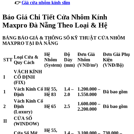
👉
Giá cửa nhôm kính slim
Báo Giá Chi Tiết Cửa Nhôm Kính
Maxpro Đà Nẵng Theo Loại & Hệ
BẢNG BÁO GIÁ & THÔNG SỐ KỸ THUẬT CỬA NHÔM
MAXPRO TẠI ĐÀ NẴNG
Hệ
Độ
Đơn Giá
Đơn Giá Phụ
Loại Cửa &
STT
Nhôm
Dày
Nhôm
Kiện
Quy Cách
(System)
(mm)
(VNĐ/m²)
(VNĐ/Bộ)
VÁCH KÍNH
I
CỐ ĐỊNH
(FIX)
Vách Kính Cố
Hệ 55,
1.4 –
1.200.000 –
1
Đã bao gồm
Định
Hệ 83
2.0
1.550.000
Vách Kính Cố
1.600.000 –
2
Định
Hệ 65
2.5
Đã bao gồm
2.200.000
(Luxury)
CỬA SỔ
II
(WINDOW)
Hệ 55,
Cửa Sổ Mở
1.4 –
3.100.000 –
730.000 –