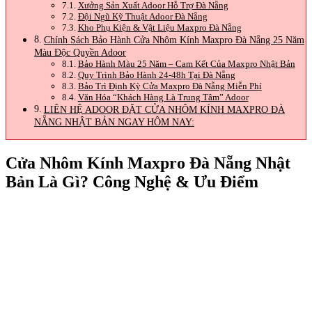
Xưởng Sản Xuất Adoor Hỗ Trợ Đà Nẵng
Đội Ngũ Kỹ Thuật Adoor Đà Nẵng
Kho Phụ Kiện & Vật Liệu Maxpro Đà Nẵng
Chính Sách Bảo Hành Cửa Nhôm Kính Maxpro Đà Nẵng 25 Năm
Màu Độc Quyền Adoor
Bảo Hành Màu 25 Năm – Cam Kết Của Maxpro Nhật Bản
Quy Trình Bảo Hành 24-48h Tại Đà Nẵng
Bảo Trì Định Kỳ Cửa Maxpro Đà Nẵng Miễn Phí
Văn Hóa “Khách Hàng Là Trung Tâm” Adoor
LIÊN HỆ ADOOR ĐẶT CỬA NHÔM KÍNH MAXPRO ĐÀ
NẴNG NHẬT BẢN NGAY HÔM NAY:
Cửa Nhôm Kính Maxpro Đà Nẵng Nhật
Bản Là Gì? Công Nghệ & Ưu Điểm