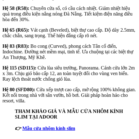
Hệ 58 (R58):
Chuyên cửa sổ, có cầu cách nhiệt. Giảm nhiệt hiệu
quả trong điều kiện nắng nóng Đà Nẵng. Tiết kiệm điện năng điều
hòa đến 30%.
Hệ 65 (R65):
Vát cạnh (Beveled), biệt thự cao cấp. Độ dày 2.5mm,
chắc chắn, sang trọng. Thể hiện đẳng cấp rõ nét.
Hệ 83 (R83):
Bo cong (Curved), phong cách Tân cổ điển,
Indochine. Đường nét mềm mại, tinh tế. Ưa chuộng tại các biệt thự
An Thượng, Mỹ Khê.
Hệ 115 (SD115):
Cửa lùa siêu trường, Panorama. Cánh cửa lớn 2m
x 3m. Chịu gió bão cấp 12, an toàn tuyệt đối cho vùng ven biển.
Ray lệch thoát nước chống gió lùa.
Hệ 80 (SFD80):
Cửa xếp trượt cao cấp, mở rộng 100% không gian.
Kết nối trong nhà với sân vườn, hồ bơi. Giải pháp hoàn hảo cho
resort, villa.
THAM KHẢO GIÁ VÀ MẪU CỬA NHÔM KÍNH
SLIM TẠI ADOOR
👉
Mẫu cửa nhôm kính slim