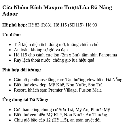
Cửa Nhôm Kính Maxpro Trượt/Lùa Đà Nẵng
Adoor
Hệ phù hợp:
Hệ 83 (R83), Hệ 115 (SD115), Hệ 93
Ưu điểm:
Tiết kiệm diện tích đóng mở, không chiếm chỗ
An toàn, không sợ gió va đập
Hệ 115 cho cánh cực lớn (2m x 3m), tầm nhìn Panorama
Ray lệch thoát nước, chống gió lùa hiệu quả
Phù hợp đối tượng:
Căn hộ penthouse tầng cao: Tận hưởng view biển Đà Nẵng
Biệt thự view đẹp: Mỹ Khê, Non Nước, Sơn Trà
Resort, khách sạn: Premier Village, Fusion Maia
Ứng dụng tại Đà Nẵng:
Cửa ban công chung cư Sơn Trà, Mỹ An, Phước Mỹ
Biệt thự ven biển Mỹ Khê, Non Nước, An Thượng
Chịu gió bão cấp 12 (Hệ 115), an toàn tuyệt đối