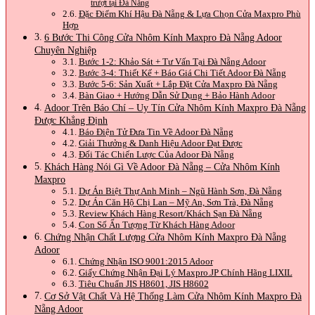
trượt tại Đà Nẵng
Đặc Điểm Khí Hậu Đà Nẵng & Lựa Chọn Cửa Maxpro Phù
Hợp
6 Bước Thi Công Cửa Nhôm Kính Maxpro Đà Nẵng Adoor
Chuyên Nghiệp
Bước 1-2: Khảo Sát + Tư Vấn Tại Đà Nẵng Adoor
Bước 3-4: Thiết Kế + Báo Giá Chi Tiết Adoor Đà Nẵng
Bước 5-6: Sản Xuất + Lắp Đặt Cửa Maxpro Đà Nẵng
Bàn Giao + Hướng Dẫn Sử Dụng + Bảo Hành Adoor
Adoor Trên Báo Chí – Uy Tín Cửa Nhôm Kính Maxpro Đà Nẵng
Được Khẳng Định
Báo Điện Tử Đưa Tin Về Adoor Đà Nẵng
Giải Thưởng & Danh Hiệu Adoor Đạt Được
Đối Tác Chiến Lược Của Adoor Đà Nẵng
Khách Hàng Nói Gì Về Adoor Đà Nẵng – Cửa Nhôm Kính
Maxpro
Dự Án Biệt Thự Anh Minh – Ngũ Hành Sơn, Đà Nẵng
Dự Án Căn Hộ Chị Lan – Mỹ An, Sơn Trà, Đà Nẵng
Review Khách Hàng Resort/Khách Sạn Đà Nẵng
Con Số Ấn Tượng Từ Khách Hàng Adoor
Chứng Nhận Chất Lượng Cửa Nhôm Kính Maxpro Đà Nẵng
Adoor
Chứng Nhận ISO 9001:2015 Adoor
Giấy Chứng Nhận Đại Lý Maxpro.JP Chính Hãng LIXIL
Tiêu Chuẩn JIS H8601, JIS H8602
Cơ Sở Vật Chất Và Hệ Thống Làm Cửa Nhôm Kính Maxpro Đà
Nẵng Adoor