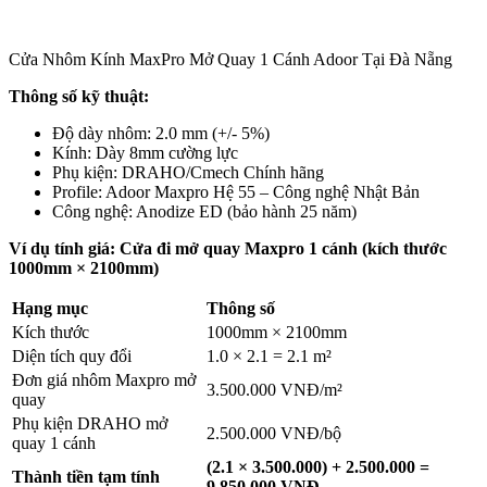
Cửa Nhôm Kính MaxPro Mở Quay 1 Cánh Adoor Tại Đà Nẵng
Thông số kỹ thuật:
Độ dày nhôm: 2.0 mm (+/- 5%)
Kính: Dày 8mm cường lực
Phụ kiện: DRAHO/Cmech Chính hãng
Profile: Adoor Maxpro Hệ 55 – Công nghệ Nhật Bản
Công nghệ: Anodize ED (bảo hành 25 năm)
Ví dụ tính giá: Cửa đi mở quay Maxpro 1 cánh (kích thước
1000mm × 2100mm)
Hạng mục
Thông số
Kích thước
1000mm × 2100mm
Diện tích quy đổi
1.0 × 2.1 = 2.1 m²
Đơn giá nhôm Maxpro mở
3.500.000 VNĐ/m²
quay
Phụ kiện DRAHO mở
2.500.000 VNĐ/bộ
quay 1 cánh
(2.1 × 3.500.000) + 2.500.000 =
Thành tiền tạm tính
9.850.000 VNĐ