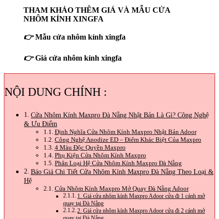
THAM KHẢO THÊM GIÁ VÀ MẪU CỬA
NHÔM KÍNH XINGFA
👉
Mẫu cửa nhôm kính xingfa
👉
Giá cửa nhôm kính xingfa
NỘI DUNG CHÍNH :
Cửa Nhôm Kính Maxpro Đà Nẵng Nhật Bản Là Gì? Công Nghệ
& Ưu Điểm
Định Nghĩa Cửa Nhôm Kính Maxpro Nhật Bản Adoor
Công Nghệ Anodize ED – Điểm Khác Biệt Của Maxpro
4 Màu Độc Quyền Maxpro
Phụ Kiện Cửa Nhôm Kính Maxpro
Phân Loại Hệ Cửa Nhôm Kính Maxpro Đà Nẵng
Báo Giá Chi Tiết Cửa Nhôm Kính Maxpro Đà Nẵng Theo Loại &
Hệ
Cửa Nhôm Kính Maxpro Mở Quay Đà Nẵng Adoor
1. Giá cửa nhôm kính Maxpro Adoor cửa đi 1 cánh mở
quay tại Đà Nẵng
2. Giá cửa nhôm kính Maxpro Adoor cửa đi 2 cánh mở
quay tại Đà Nẵng