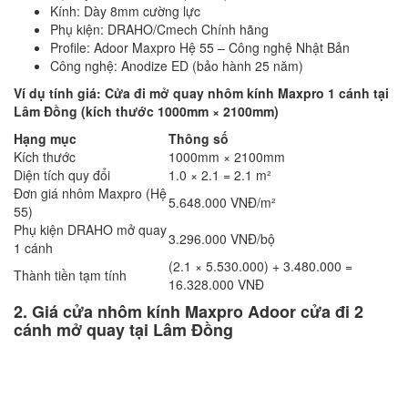
Kính: Dày 8mm cường lực
Phụ kiện: DRAHO/Cmech Chính hãng
Profile: Adoor Maxpro Hệ 55 – Công nghệ Nhật Bản
Công nghệ: Anodize ED (bảo hành 25 năm)
Ví dụ tính giá: Cửa đi mở quay nhôm kính Maxpro 1 cánh tại
Lâm Đồng (kích thước 1000mm × 2100mm)
Hạng mục
Thông số
Kích thước
1000mm × 2100mm
Diện tích quy đổi
1.0 × 2.1 = 2.1 m²
Đơn giá nhôm Maxpro (Hệ
5.648.000 VNĐ/m²
55)
Phụ kiện DRAHO mở quay
3.296.000 VNĐ/bộ
1 cánh
(2.1 × 5.530.000) + 3.480.000 =
Thành tiền tạm tính
16.328.000 VNĐ
2. Giá cửa nhôm kính Maxpro Adoor cửa đi 2
cánh mở quay tại Lâm Đồng