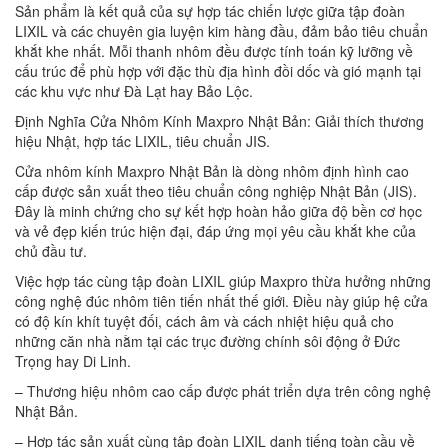
Sản phẩm là kết quả của sự hợp tác chiến lược giữa tập đoàn
LIXIL và các chuyên gia luyện kim hàng đầu, đảm bảo tiêu chuẩn
khắt khe nhất. Mỗi thanh nhôm đều được tính toán kỹ lưỡng về
cấu trúc để phù hợp với đặc thù địa hình đồi dốc và gió mạnh tại
các khu vực như Đà Lạt hay Bảo Lộc.
Định Nghĩa Cửa Nhôm Kính Maxpro Nhật Bản: Giải thích thương
hiệu Nhật, hợp tác LIXIL, tiêu chuẩn JIS.
Cửa nhôm kính Maxpro Nhật Bản là dòng nhôm định hình cao
cấp được sản xuất theo tiêu chuẩn công nghiệp Nhật Bản (JIS).
Đây là minh chứng cho sự kết hợp hoàn hảo giữa độ bền cơ học
và vẻ đẹp kiến trúc hiện đại, đáp ứng mọi yêu cầu khắt khe của
chủ đầu tư.
Việc hợp tác cùng tập đoàn LIXIL giúp Maxpro thừa hưởng những
công nghệ đúc nhôm tiên tiến nhất thế giới. Điều này giúp hệ cửa
có độ kín khít tuyệt đối, cách âm và cách nhiệt hiệu quả cho
những căn nhà nằm tại các trục đường chính sôi động ở Đức
Trọng hay Di Linh.
– Thương hiệu nhôm cao cấp được phát triển dựa trên công nghệ
Nhật Bản.
– Hợp tác sản xuất cùng tập đoàn LIXIL danh tiếng toàn cầu về