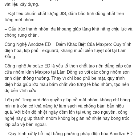
vật liệu xây dựng.
– Đạt tiêu chuẩn chất lượng JIS, đảm bảo tính đồng nhất trên
từng mét nhôm.
– Cấu trúc thanh nhôm đa khoang giúp tăng khả năng chịu lực và
chống rung chấn.
Công Nghệ Anodize ED – Điểm Khác Biệt Của Maxpro: Quy trình
điện hóa, lớp phủ Texguard, kháng muối biển tuyệt đối tại Lâm
Đồng.
Công nghệ Anodize ED là yếu tố then chốt tạo nên đẳng cấp của
cửa nhôm kính Maxpro tại Lâm Đồng so với các dòng nhôm sơn
tĩnh điện thông thường. Thay vì chỉ bao phủ bề mặt, quy trình
điện hóa giúp lớp màu bám chặt vào từng tế bào nhôm, tạo nên
độ bền vĩnh cửu.
Lớp phủ Texguard độc quyền giúp bề mặt nhôm không chỉ bóng
mịn mà còn có khả năng tự làm sạch và chống bám bẩn hiệu
quả. Với biên độ nhiệt ngày đêm lớn tại vùng cao nguyên, công
nghệ này giúp thanh nhôm không bị giãn nở nhiệt hay bong tróc
lớp bảo vệ bên ngoài.
– Quy trình xử lý bề mặt bằng phương pháp điện hóa Anodize ED