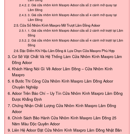
2. Giá cửa nhôm kính Maxpro Adoor cửa sổ 2 cánh mở quay tại
Lâm Đồng
3. Giá cửa nhôm kính Maxpro Adoor cửa sổ 4 cánh mở quay tại
Lâm Đồng
Cửa Sổ Nhôm Kính Maxpro Mở Trượt Lâm Đồng Adoor
1. Giá cửa nhôm kính Maxpro Adoor cửa sổ 2 cánh mở trượt tại Lâm
Đồng
2. Giá cửa nhôm kính Maxpro Adoor cửa sổ 4 cánh mở trượt tại Lâm
Đồng
Đặc Điểm Khí Hậu Lâm Đồng & Lựa Chọn Cửa Maxpro Phù Hợp
Cơ Sở Vật Chất Và Hệ Thống Làm Cửa Nhôm Kính Maxpro Lâm
Đồng Adoor
Khách Hàng Nói Gì Về Adoor Lâm Đồng – Cửa Nhôm Kính
Maxpro
6 Bước Thi Công Cửa Nhôm Kính Maxpro Lâm Đồng Adoor
Chuyên Nghiệp
Adoor Trên Báo Chí – Uy Tín Cửa Nhôm Kính Maxpro Lâm Đồng
Được Khẳng Định
Chứng Nhận Chất Lượng Cửa Nhôm Kính Maxpro Lâm Đồng
Adoor
Chính Sách Bảo Hành Cửa Nhôm Kính Maxpro Lâm Đồng 25
Năm Màu Độc Quyền Adoor
Liên Hệ Adoor Đặt Cửa Nhôm Kính Maxpro Lâm Đồng Nhật Bản