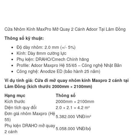
Cửa Nhôm Kính MaxPro Mở Quay 2 Cánh Adoor Tại Lâm Đồng
Thông số kỹ thuật:
Độ dày nhôm: 2.0 mm (+/- 5%)
Kính: Dày 8mm cường lực
Phụ kiện: DRAHO/Cmech Chính hãng
Profile: Adoor Maxpro Hệ 55/65 – Công nghệ Nhật Bản
Công nghệ: Anodize ED (bảo hành 25 năm)
Ví dụ tính giá: Cửa đi mở quay nhôm kính Maxpro 2 cánh tại
Lâm Đồng (kích thước 2000mm × 2100mm)
Hạng mục
Thông số
Kích thước
2000mm × 2100mm
Diện tích quy đổi
2.0 × 2.1 = 4.2 m²
Đơn giá nhôm Maxpro (Hệ
5.382.000 VNĐ/m²
55)
Phụ kiện DRAHO mở quay
5.058.000 VNĐ/bộ
2 cánh