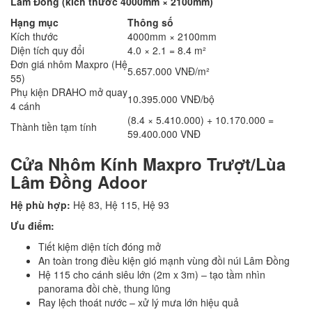
Lâm Đồng (kích thước 4000mm × 2100mm)
Hạng mục
Thông số
Kích thước
4000mm × 2100mm
Diện tích quy đổi
4.0 × 2.1 = 8.4 m²
Đơn giá nhôm Maxpro (Hệ
5.657.000 VNĐ/m²
55)
Phụ kiện DRAHO mở quay
10.395.000 VNĐ/bộ
4 cánh
(8.4 × 5.410.000) + 10.170.000 =
Thành tiền tạm tính
59.400.000 VNĐ
Cửa Nhôm Kính Maxpro Trượt/Lùa
Lâm Đồng Adoor
Hệ phù hợp:
Hệ 83, Hệ 115, Hệ 93
Ưu điểm:
Tiết kiệm diện tích đóng mở
An toàn trong điều kiện gió mạnh vùng đồi núi Lâm Đồng
Hệ 115 cho cánh siêu lớn (2m x 3m) – tạo tầm nhìn
panorama đồi chè, thung lũng
Ray lệch thoát nước – xử lý mưa lớn hiệu quả