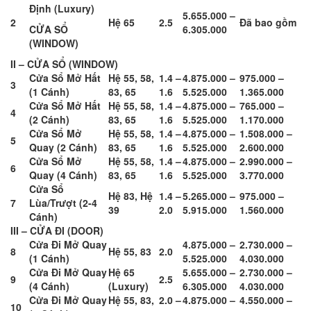
Định (Luxury)
5.655.000 –
2
Hệ 65
2.5
Đã bao gồm
CỬA SỔ
6.305.000
(WINDOW)
II – CỬA SỔ (WINDOW)
Cửa Sổ Mở Hất
Hệ 55, 58,
1.4 –
4.875.000 –
975.000 –
3
(1 Cánh)
83, 65
1.6
5.525.000
1.365.000
Cửa Sổ Mở Hất
Hệ 55, 58,
1.4 –
4.875.000 –
765.000 –
4
(2 Cánh)
83, 65
1.6
5.525.000
1.170.000
Cửa Sổ Mở
Hệ 55, 58,
1.4 –
4.875.000 –
1.508.000 –
5
Quay (2 Cánh)
83, 65
1.6
5.525.000
2.600.000
Cửa Sổ Mở
Hệ 55, 58,
1.4 –
4.875.000 –
2.990.000 –
6
Quay (4 Cánh)
83, 65
1.6
5.525.000
3.770.000
Cửa Sổ
Hệ 83, Hệ
1.4 –
5.265.000 –
975.000 –
7
Lùa/Trượt (2-4
39
2.0
5.915.000
1.560.000
Cánh)
III – CỬA ĐI (DOOR)
Cửa Đi Mở Quay
4.875.000 –
2.730.000 –
8
Hệ 55, 83
2.0
(1 Cánh)
5.525.000
4.030.000
Cửa Đi Mở Quay
Hệ 65
5.655.000 –
2.730.000 –
9
2.5
(4 Cánh)
(Luxury)
6.305.000
4.030.000
Cửa Đi Mở Quay
Hệ 55, 83,
2.0 –
4.875.000 –
4.550.000 –
10