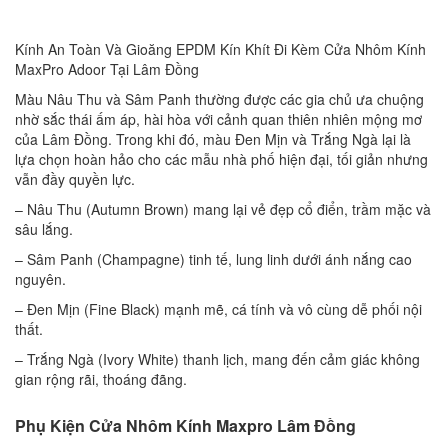
Kính An Toàn Và Gioăng EPDM Kín Khít Đi Kèm Cửa Nhôm Kính
MaxPro Adoor Tại Lâm Đồng
Màu Nâu Thu và Sâm Panh thường được các gia chủ ưa chuộng
nhờ sắc thái ấm áp, hài hòa với cảnh quan thiên nhiên mộng mơ
của Lâm Đồng. Trong khi đó, màu Đen Mịn và Trắng Ngà lại là
lựa chọn hoàn hảo cho các mẫu nhà phố hiện đại, tối giản nhưng
vẫn đầy quyền lực.
– Nâu Thu (Autumn Brown) mang lại vẻ đẹp cổ điển, trầm mặc và
sâu lắng.
– Sâm Panh (Champagne) tinh tế, lung linh dưới ánh nắng cao
nguyên.
– Đen Mịn (Fine Black) mạnh mẽ, cá tính và vô cùng dễ phối nội
thất.
– Trắng Ngà (Ivory White) thanh lịch, mang đến cảm giác không
gian rộng rãi, thoáng đãng.
Phụ Kiện Cửa Nhôm Kính Maxpro Lâm Đồng