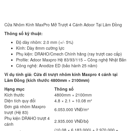
Cửa Nhôm Kính MaxPro Mở Trượt 4 Cánh Adoor Tại Lâm Đồng
Thông số kỹ thuật:
Độ dày nhôm: 2.0 mm (+/- 5%)
Kính: Dày 8mm cường lực
Phụ kiện: DRAHO/Cmech Chính hãng (ray trượt cao cấp)
Profile: Adoor Maxpro Hệ 83/93/115 – Công nghệ Nhật Bản
Công nghệ: Anodize ED (bảo hành 25 năm)
Ví dụ tính giá: Cửa đi trượt nhôm kính Maxpro 4 cánh tại
Lâm Đồng (kích thước 4800mm × 2100mm)
Hạng mục
Thông số
Kích thước
4800mm × 2100mm
Diện tích quy đổi
4.8 × 2.1 = 10.08 m²
Đơn giá nhôm Maxpro
6.053.000 VNĐ/m²
trượt (Hệ 83)
Phụ kiện DRAHO trượt 4
2.935.000 VNĐ/bộ
cánh
(10.08 × 6.183.000) + 2.970.000 =