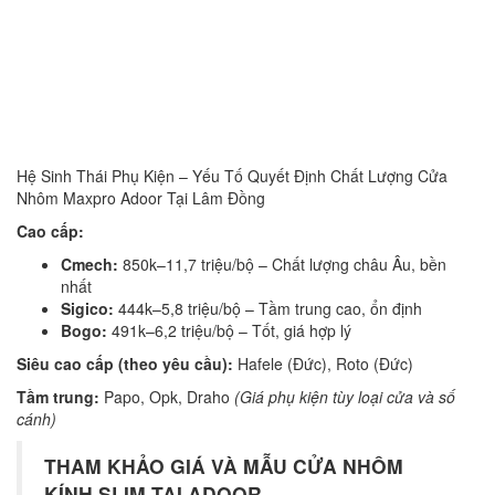
Hệ Sinh Thái Phụ Kiện – Yếu Tố Quyết Định Chất Lượng Cửa
Nhôm Maxpro Adoor Tại Lâm Đồng
Cao cấp:
Cmech:
850k–11,7 triệu/bộ – Chất lượng châu Âu, bền
nhất
Sigico:
444k–5,8 triệu/bộ – Tầm trung cao, ổn định
Bogo:
491k–6,2 triệu/bộ – Tốt, giá hợp lý
Siêu cao cấp (theo yêu cầu):
Hafele (Đức), Roto (Đức)
Tầm trung:
Papo, Opk, Draho
(Giá phụ kiện tùy loại cửa và số
cánh)
THAM KHẢO GIÁ VÀ MẪU CỬA NHÔM
KÍNH SLIM TẠI ADOOR