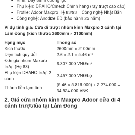
Kính: Dày 8mm cường lực
Phụ kiện: DRAHO/Cmech Chính hãng (ray trượt cao cấp)
Profile: Adoor Maxpro Hệ 83/93 – Công nghệ Nhật Bản
Công nghệ: Anodize ED (bảo hành 25 năm)
Ví dụ tính giá: Cửa đi trượt nhôm kính Maxpro 2 cánh tại
Lâm Đồng (kích thước 2600mm × 2100mm)
Hạng mục
Thông số
Kích thước
2600mm × 2100mm
Diện tích quy đổi
2.6 × 2.1 = 5.46 m²
Đơn giá nhôm Maxpro
6.307.000 VNĐ/m²
trượt (Hệ 83)
Phụ kiện DRAHO trượt 2
2.457.000 VNĐ/bộ
cánh
(5.46 × 5.819.000) + 2.274.000 =
Thành tiền tạm tính
34.524.000 VNĐ
2. Giá cửa nhôm kính Maxpro Adoor cửa đi 4
cánh trượt/lùa tại Lâm Đồng