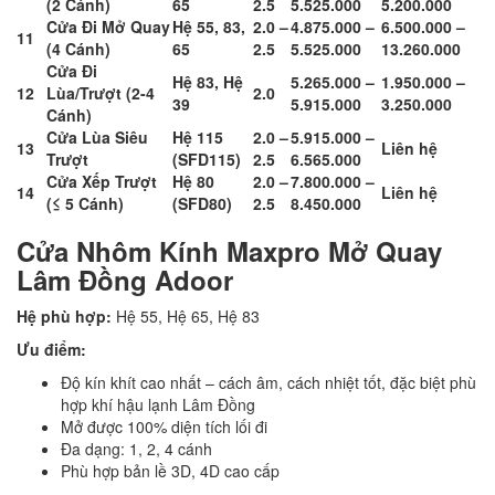
(2 Cánh)
65
2.5
5.525.000
5.200.000
Cửa Đi Mở Quay
Hệ 55, 83,
2.0 –
4.875.000 –
6.500.000 –
11
(4 Cánh)
65
2.5
5.525.000
13.260.000
Cửa Đi
Hệ 83, Hệ
5.265.000 –
1.950.000 –
12
Lùa/Trượt (2-4
2.0
39
5.915.000
3.250.000
Cánh)
Cửa Lùa Siêu
Hệ 115
2.0 –
5.915.000 –
13
Liên hệ
Trượt
(SFD115)
2.5
6.565.000
Cửa Xếp Trượt
Hệ 80
2.0 –
7.800.000 –
14
Liên hệ
(≤ 5 Cánh)
(SFD80)
2.5
8.450.000
Cửa Nhôm Kính Maxpro Mở Quay
Lâm Đồng Adoor
Hệ phù hợp:
Hệ 55, Hệ 65, Hệ 83
Ưu điểm:
Độ kín khít cao nhất – cách âm, cách nhiệt tốt, đặc biệt phù
hợp khí hậu lạnh Lâm Đồng
Mở được 100% diện tích lối đi
Đa dạng: 1, 2, 4 cánh
Phù hợp bản lề 3D, 4D cao cấp