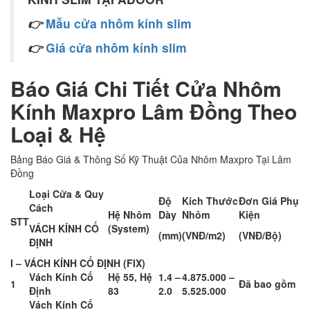
👉
Mẫu cửa nhôm kính slim
👉
Giá cửa nhôm kính slim
Báo Giá Chi Tiết Cửa Nhôm
Kính Maxpro Lâm Đồng Theo
Loại & Hệ
Bảng Báo Giá & Thông Số Kỹ Thuật Của Nhôm Maxpro Tại Lâm
Đồng
Loại Cửa & Quy
Độ
Kích Thước
Đơn Giá Phụ
Cách
Hệ Nhôm
Dày
Nhôm
Kiện
STT
VÁCH KÍNH CỐ
(System)
(mm)
(VNĐ/m2)
(VNĐ/Bộ)
ĐỊNH
I – VÁCH KÍNH CỐ ĐỊNH (FIX)
Vách Kính Cố
Hệ 55, Hệ
1.4 –
4.875.000 –
1
Đã bao gồm
Định
83
2.0
5.525.000
Vách Kính Cố