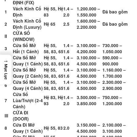
ĐỊNH (FIX)
Vách Kính Cố
Hệ 55, Hệ
1.4 –
1.200.000 –
1
Đã bao gồm
Định
83
2.0
1.550.000
Vách Kính Cố
1.600.000 –
2
Hệ 65
2.5
Đã bao gồm
Định (Luxury)
2.200.000
CỬA SỔ
II
(WINDOW)
Cửa Sổ Mở
Hệ 55,
1.4 –
3.100.000 –
730.000 –
3
Hất (1 Cánh)
58, 83, 65
1.6
4.200.000
1.050.000
Cửa Sổ Mở
Hệ 55,
1.4 –
3.100.000 –
590.000 –
→
4
Quay (1 Cánh)
58, 83, 65
1.6
4.500.000
900.000
Mục Lục
Cửa Sổ Mở
Hệ 55,
1.4 –
3.100.000 –
1.160.000 –
5
Quay (2 Cánh)
58, 83, 65
1.6
4.500.000
1.700.000
Cửa Sổ Mở
Hệ 55,
1.4 –
3.100.000 –
2.300.000 –
6
Quay (4 Cánh)
58, 83, 65
1.6
4.500.000
2.900.000
Cửa Sổ
Hệ 83, Hệ
1.4 –
3.500.000 –
750.000 –
7
Lùa/Trượt (2-4
93
2.0
3.850.000
1.200.000
Cánh)
CỬA ĐI
III
(DOOR)
Cửa Đi Mở
3.150.000 –
2.100.000 –
8
Hệ 55, 83
2.0
Quay (1 Cánh)
4.500.000
3.100.000
Cửa Đi Mở
Hệ 65
4.500.000 –
2.100.000 –