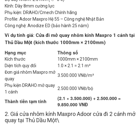
Kính: Dày 8mm cường lực
Phụ kiện: DRAHO/Cmech Chính hãng
Profile: Adoor Maxpro Hệ 55 – Công nghệ Nhật Bản
Công nghệ: Anodize ED (bảo hành 25 năm)
Ví dụ tính giá: Cửa đi mở quay nhôm kính Maxpro 1 cánh tại
Thủ Dầu Một (kích thước 1000mm × 2100mm)
Hạng mục
Thông số
Kích thước
1000mm × 2100mm
Diện tích quy đổi
1.0 × 2.1 = 2.1 m²
Đơn giá nhôm Maxpro mở
3.500.000 VNĐ/m²
quay
Phụ kiện DRAHO mở quay
2.500.000 VNĐ/bộ
1 cánh
(2.1 × 3.500.000) + 2.500.000 =
Thành tiền tạm tính
9.850.000 VNĐ
2. Giá cửa nhôm kính Maxpro Adoor cửa đi 2 cánh mở
quay tại Thủ Dầu Một\