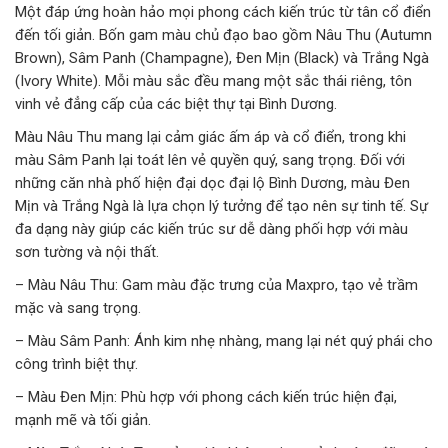
Một đáp ứng hoàn hảo mọi phong cách kiến trúc từ tân cổ điển
đến tối giản. Bốn gam màu chủ đạo bao gồm Nâu Thu (Autumn
Brown), Sâm Panh (Champagne), Đen Mịn (Black) và Trắng Ngà
(Ivory White). Mỗi màu sắc đều mang một sắc thái riêng, tôn
vinh vẻ đẳng cấp của các biệt thự tại Bình Dương.
Màu Nâu Thu mang lại cảm giác ấm áp và cổ điển, trong khi
màu Sâm Panh lại toát lên vẻ quyền quý, sang trọng. Đối với
những căn nhà phố hiện đại dọc đại lộ Bình Dương, màu Đen
Mịn và Trắng Ngà là lựa chọn lý tưởng để tạo nên sự tinh tế. Sự
đa dạng này giúp các kiến trúc sư dễ dàng phối hợp với màu
sơn tường và nội thất.
– Màu Nâu Thu: Gam màu đặc trưng của Maxpro, tạo vẻ trầm
mặc và sang trọng.
– Màu Sâm Panh: Ánh kim nhẹ nhàng, mang lại nét quý phái cho
công trình biệt thự.
– Màu Đen Mịn: Phù hợp với phong cách kiến trúc hiện đại,
mạnh mẽ và tối giản.