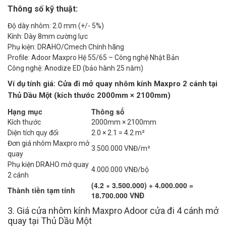
Thông số kỹ thuật:
Độ dày nhôm: 2.0 mm (+/- 5%)
Kính: Dày 8mm cường lực
Phụ kiện: DRAHO/Cmech Chính hãng
Profile: Adoor Maxpro Hệ 55/65 – Công nghệ Nhật Bản
Công nghệ: Anodize ED (bảo hành 25 năm)
Ví dụ tính giá: Cửa đi mở quay nhôm kính Maxpro 2 cánh tại
Thủ Dầu Một (kích thước 2000mm × 2100mm)
Hạng mục
Thông số
Kích thước
2000mm × 2100mm
Diện tích quy đổi
2.0 × 2.1 = 4.2 m²
Đơn giá nhôm Maxpro mở
3.500.000 VNĐ/m²
quay
Phụ kiện DRAHO mở quay
4.000.000 VNĐ/bộ
2 cánh
(4.2 × 3.500.000) + 4.000.000 =
Thành tiền tạm tính
18.700.000 VNĐ
3. Giá cửa nhôm kính Maxpro Adoor cửa đi 4 cánh mở
quay tại Thủ Dầu Một