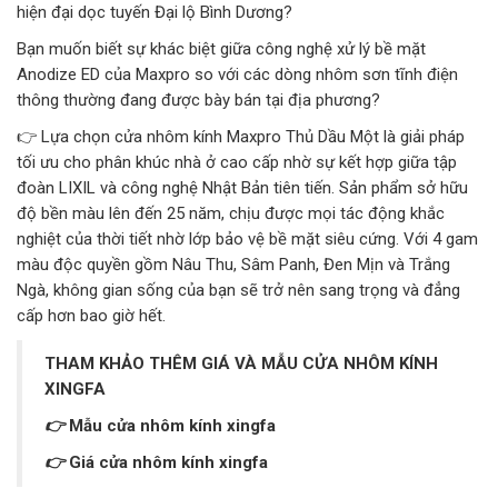
hiện đại dọc tuyến Đại lộ Bình Dương?
CỬA KÍNH TỰ ĐỘNG
Bạn muốn biết sự khác biệt giữa công nghệ xử lý bề mặt
Anodize ED của Maxpro so với các dòng nhôm sơn tĩnh điện
GIẾNG TRỜI TỰ ĐỘNG
thông thường đang được bày bán tại địa phương?
👉 Lựa chọn cửa nhôm kính Maxpro Thủ Dầu Một là giải pháp
tối ưu cho phân khúc nhà ở cao cấp nhờ sự kết hợp giữa tập
đoàn LIXIL và công nghệ Nhật Bản tiên tiến. Sản phẩm sở hữu
độ bền màu lên đến 25 năm, chịu được mọi tác động khắc
nghiệt của thời tiết nhờ lớp bảo vệ bề mặt siêu cứng. Với 4 gam
màu độc quyền gồm Nâu Thu, Sâm Panh, Đen Mịn và Trắng
Ngà, không gian sống của bạn sẽ trở nên sang trọng và đẳng
cấp hơn bao giờ hết.
THAM KHẢO THÊM GIÁ VÀ MẪU CỬA NHÔM KÍNH
XINGFA
👉
Mẫu cửa nhôm kính xingfa
👉
Giá cửa nhôm kính xingfa