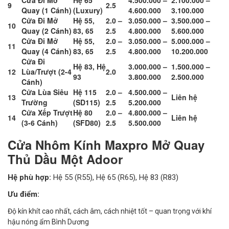
9
2.5
Quay (1 Cánh)
(Luxury)
4.600.000
3.100.000
Cửa Đi Mở
Hệ 55,
2.0 –
3.050.000 –
3.500.000 –
10
Quay (2 Cánh)
83, 65
2.5
4.800.000
5.600.000
Cửa Đi Mở
Hệ 55,
2.0 –
3.050.000 –
5.000.000 –
11
Quay (4 Cánh)
83, 65
2.5
4.800.000
10.200.000
Cửa Đi
Hệ 83, Hệ
3.000.000 –
1.500.000 –
12
Lùa/Trượt (2-4
2.0
93
3.800.000
2.500.000
Cánh)
Cửa Lùa Siêu
Hệ 115
2.0 –
4.500.000 –
13
Liên hệ
Trường
(SD115)
2.5
5.200.000
Cửa Xếp Trượt
Hệ 80
2.0 –
4.800.000 –
14
Liên hệ
(3-6 Cánh)
(SFD80)
2.5
5.500.000
Cửa Nhôm Kính Maxpro Mở Quay
Thủ Dầu Một Adoor
Hệ phù hợp:
Hệ 55 (R55), Hệ 65 (R65), Hệ 83 (R83)
Ưu điểm:
Độ kín khít cao nhất, cách âm, cách nhiệt tốt – quan trọng với khí
hậu nóng ẩm Bình Dương