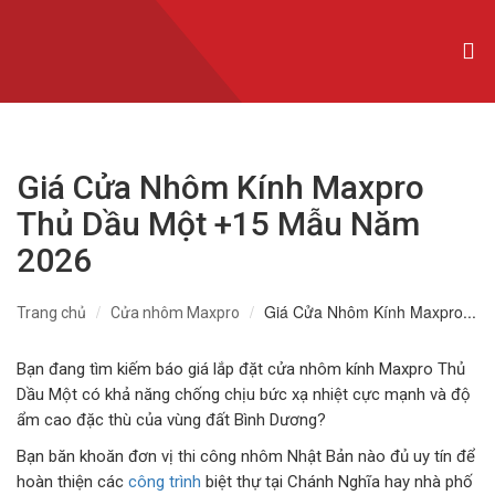
CỬA NHÔM XINGFA NHẬP KHẨU
CỬA NHÔM SLIM
CỬA NHÔM MAXPRO
Giá Cửa Nhôm Kính Maxpro
CỬA NHÔM TRƯỢT QUAY
Thủ Dầu Một +15 Mẫu Năm
CỬA NHÔM THỦY LỰC
2026
CỬA CUỐN KHE THOÁNG
Giá Cửa Nhôm Kính Maxpro...
Trang chủ
Cửa nhôm Maxpro
CỬA CUỐN ĐỨC
Bạn đang tìm kiếm báo giá lắp đặt cửa nhôm kính Maxpro Thủ
CỬA CUỐN ÚC
Dầu Một có khả năng chống chịu bức xạ nhiệt cực mạnh và độ
ẩm cao đặc thù của vùng đất Bình Dương?
CỬA CUỐN ĐÀI LOAN
Bạn băn khoăn đơn vị thi công nhôm Nhật Bản nào đủ uy tín để
hoàn thiện các
công trình
biệt thự tại Chánh Nghĩa hay nhà phố
CỬA CỔNG TỰ ĐỘNG