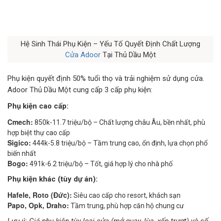
Hệ Sinh Thái Phụ Kiện – Yếu Tố Quyết Định Chất Lượng
Cửa Adoor
Tại Thủ Dầu Một
Phụ kiện quyết định 50% tuổi thọ và trải nghiệm sử dụng cửa.
Adoor Thủ Dầu Một cung cấp 3 cấp phụ kiện:
Phụ kiện cao cấp:
Cmech:
850k-11.7 triệu/bộ – Chất lượng châu Âu, bền nhất, phù
hợp biệt thự cao cấp
Sigico:
444k-5.8 triệu/bộ – Tầm trung cao, ổn định, lựa chọn phổ
biến nhất
Bogo:
491k-6.2 triệu/bộ – Tốt, giá hợp lý cho nhà phố
Phụ kiện khác (tùy dự án):
Hafele, Roto (Đức):
Siêu cao cấp cho resort, khách sạn
Papo, Opk, Draho:
Tầm trung, phù hợp căn hộ chung cư
Lưu ý: Giá phụ kiện tùy loại cửa (mở quay, lùa, xếp trượt) và số