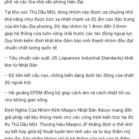
phố và các tòa nhà văn phòng hiện đại.
Tại khu vực Thủ Dầu Một, dòng nhôm này được ưa chuộng nhờ
khả năng chịu được bức xạ nhiệt mạnh và độ ẩm cao đặc trưng
của khí hậu địa phương. Độ dày nhôm từ 1.4mm đến 3.0mm
giúp hệ thống cửa luôn vững chãi trước các tác động ngoại lực.
Quy trình kiểm định khắt khe đảm bảo mỗi thanh nhôm đều đạt
chuẩn chất lượng quốc tế.
– Tiêu chuẩn sản xuất JIS (Japanese Industrial Standards) khắt
khe từ Nhật Bản.
– Độ bền kết cấu cao, chống biến dạng dưới tác động của nhiệt
độ ngoài trời.
– Hệ gioăng EPDM đồng bộ giúp cách âm và cách nhiệt tối ưu
cho không gian sống.
Định Nghĩa Cửa Nhôm Kính Maxpro Nhật Bản Adoor mang đến
giải pháp vật liệu thông minh cho các công trình kiến trúc tại đô
thị Thủ Dầu Một. Thương hiệu Maxpro.JP khẳng định vị thế nhờ
sự kết hợp giữa kỹ thuật luyện kim tinh xảo và tư duy thẩm mỹ
hiện đại. Sản phẩm không chỉ là hệ thống cửa mà còn là điểm