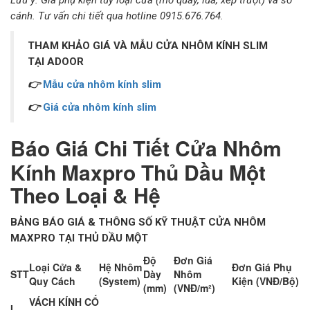
cánh. Tư vấn chi tiết qua hotline 0915.676.764.
THAM KHẢO GIÁ VÀ MẪU CỬA NHÔM KÍNH SLIM
TẠI ADOOR
👉
Mẫu cửa nhôm kính slim
👉
Giá cửa nhôm kính slim
Báo Giá Chi Tiết Cửa Nhôm
Kính Maxpro Thủ Dầu Một
Theo Loại & Hệ
BẢNG BÁO GIÁ & THÔNG SỐ KỸ THUẬT CỬA NHÔM
MAXPRO TẠI THỦ DẦU MỘT
Độ
Đơn Giá
Loại Cửa &
Hệ Nhôm
Đơn Giá Phụ
STT
Dày
Nhôm
Quy Cách
(System)
Kiện (VNĐ/Bộ)
(mm)
(VNĐ/m²)
VÁCH KÍNH CỐ
I