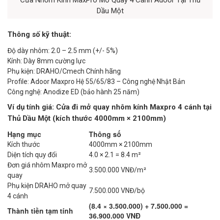
Dầu Một
Thông số kỹ thuật:
Độ dày nhôm: 2.0 – 2.5 mm (+/- 5%)
Kính: Dày 8mm cường lực
Phụ kiện: DRAHO/Cmech Chính hãng
Profile: Adoor Maxpro Hệ 55/65/83 – Công nghệ Nhật Bản
Công nghệ: Anodize ED (bảo hành 25 năm)
Ví dụ tính giá: Cửa đi mở quay nhôm kính Maxpro 4 cánh tại
Thủ Dầu Một (kích thước 4000mm × 2100mm)
Hạng mục
Thông số
Kích thước
4000mm × 2100mm
Diện tích quy đổi
4.0 × 2.1 = 8.4 m²
Đơn giá nhôm Maxpro mở
3.500.000 VNĐ/m²
quay
Phụ kiện DRAHO mở quay
7.500.000 VNĐ/bộ
4 cánh
(8.4 × 3.500.000) + 7.500.000 =
Thành tiền tạm tính
36.900.000 VNĐ