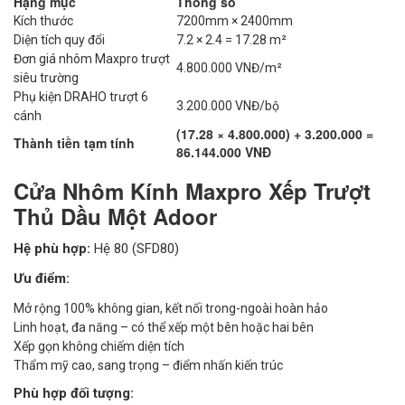
Hạng mục
Thông số
Kích thước
7200mm × 2400mm
Diện tích quy đổi
7.2 × 2.4 = 17.28 m²
Đơn giá nhôm Maxpro trượt
4.800.000 VNĐ/m²
siêu trường
Phụ kiện DRAHO trượt 6
3.200.000 VNĐ/bộ
cánh
(17.28 × 4.800.000) + 3.200.000 =
Thành tiền tạm tính
86.144.000 VNĐ
Cửa Nhôm Kính Maxpro Xếp Trượt
Thủ Dầu Một Adoor
Hệ phù hợp:
Hệ 80 (SFD80)
Ưu điểm:
Mở rộng 100% không gian, kết nối trong-ngoài hoàn hảo
Linh hoạt, đa năng – có thể xếp một bên hoặc hai bên
Xếp gọn không chiếm diện tích
Thẩm mỹ cao, sang trọng – điểm nhấn kiến trúc
Phù hợp đối tượng: