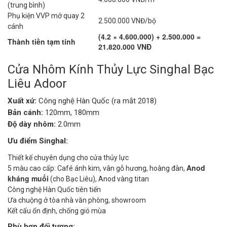
(trung bình)
Phụ kiện VVP mở quay 2
2.500.000 VNĐ/bộ
cánh
(4.2 × 4.600.000) + 2.500.000 =
Thành tiền tạm tính
21.820.000 VNĐ
Cửa Nhôm Kính Thủy Lực Singhal Bạc
Liêu Adoor
Xuất xứ:
Công nghệ Hàn Quốc (ra mắt 2018)
Bản cánh:
120mm, 180mm
Độ dày nhôm:
2.0mm
Ưu điểm Singhal:
Thiết kế chuyên dụng cho cửa thủy lực
Anod
5 màu cao cấp: Café ánh kim, vân gỗ hương, hoàng đàn,
kháng muối
(cho Bạc Liêu), Anod vàng titan
Công nghệ Hàn Quốc tiên tiến
Ưa chuộng ở tòa nhà văn phòng, showroom
Kết cấu ổn định, chống gió mùa
Phù hợp đối tượng: