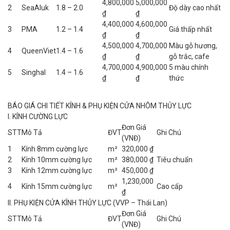
4,800,000
5,000,000
2
SeaAluk
1.8 – 2.0
Độ dày cao nhất
₫
₫
4,400,000
4,600,000
3
PMA
1.2 – 1.4
Giá thấp nhất
₫
₫
4,500,000
4,700,000
Màu gỗ hương,
4
QueenViet
1.4 – 1.6
₫
₫
gỗ trắc, cafe
4,700,000
4,900,000
5 màu chính
5
Singhal
1.4 – 1.6
₫
₫
thức
BÁO GIÁ CHI TIẾT KÍNH & PHỤ KIỆN CỬA NHÔM THỦY LỰC
I. KÍNH CƯỜNG LỰC
Đơn Giá
STT
Mô Tả
ĐVT
Ghi Chú
(VNĐ)
1
Kính 8mm cường lực
m²
320,000 ₫
2
Kính 10mm cường lực
m²
380,000 ₫
Tiêu chuẩn
3
Kính 12mm cường lực
m²
450,000 ₫
1,230,000
4
Kính 15mm cường lực
m²
Cao cấp
₫
II. PHỤ KIỆN CỬA KÍNH THỦY LỰC (VVP – Thái Lan)
Đơn Giá
STT
Mô Tả
ĐVT
Ghi Chú
(VNĐ)