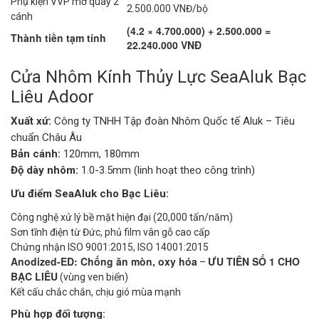
Phụ kiện VVP mở quay 2
2.500.000 VNĐ/bộ
cánh
(4.2 × 4.700.000) + 2.500.000 =
Thành tiền tạm tính
22.240.000 VNĐ
Cửa Nhôm Kính Thủy Lực SeaAluk Bạc
Liêu Adoor
Xuất xứ:
Công ty TNHH Tập đoàn Nhôm Quốc tế Aluk – Tiêu
chuẩn Châu Âu
Bản cánh:
120mm, 180mm
Độ dày nhôm:
1.0-3.5mm (linh hoạt theo công trình)
Ưu điểm SeaAluk cho Bạc Liêu:
Công nghệ xử lý bề mặt hiện đại (20,000 tấn/năm)
Sơn tĩnh điện từ Đức, phủ film vân gỗ cao cấp
Chứng nhận ISO 9001:2015, ISO 14001:2015
Anodized-ED: Chống ăn mòn, oxy hóa
ƯU TIÊN SỐ 1 CHO
–
BẠC LIÊU
(vùng ven biển)
Kết cấu chắc chắn, chịu gió mùa mạnh
Phù hợp đối tượng: