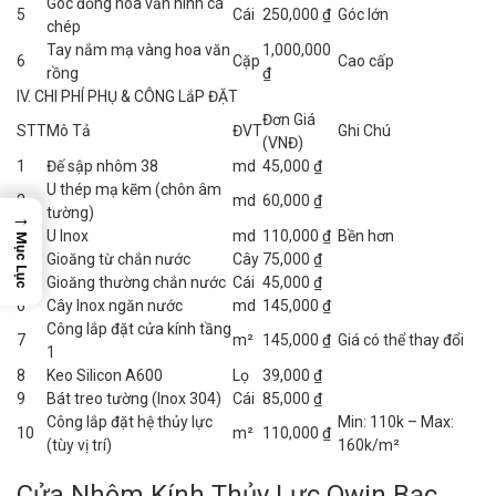
Góc đồng hoa văn hình cá
5
Cái
250,000 ₫
Góc lớn
chép
Tay nắm mạ vàng hoa văn
1,000,000
6
Cặp
Cao cấp
rồng
₫
IV. CHI PHÍ PHỤ & CÔNG LắP ĐẶT
Đơn Giá
STT
Mô Tả
ĐVT
Ghi Chú
(VNĐ)
1
Đế sập nhôm 38
md
45,000 ₫
U thép mạ kẽm (chôn âm
2
md
60,000 ₫
tường)
→
3
U Inox
md
110,000 ₫
Bền hơn
Mục Lục
4
Gioăng từ chắn nước
Cây
75,000 ₫
5
Gioăng thường chắn nước
Cái
45,000 ₫
6
Cây Inox ngăn nước
md
145,000 ₫
Công lắp đặt cửa kính tầng
7
m²
145,000 ₫
Giá có thể thay đổi
1
8
Keo Silicon A600
Lọ
39,000 ₫
9
Bát treo tường (Inox 304)
Cái
85,000 ₫
Công lắp đặt hệ thủy lực
Min: 110k – Max:
10
m²
110,000 ₫
(tùy vị trí)
160k/m²
Cửa Nhôm Kính Thủy Lực Owin Bạc