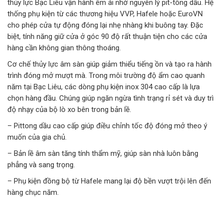
thủy lực Bạc Liêu vận hành êm ái nhờ nguyên lý pit-tông dầu. Hệ
thống phụ kiện từ các thương hiệu VVP, Hafele hoặc EuroVN
cho phép cửa tự động đóng lại nhẹ nhàng khi buông tay. Đặc
biệt, tính năng giữ cửa ở góc 90 độ rất thuận tiện cho các cửa
hàng cần không gian thông thoáng.
Cơ chế thủy lực âm sàn giúp giảm thiểu tiếng ồn và tạo ra hành
trình đóng mở mượt mà. Trong môi trường độ ẩm cao quanh
năm tại Bạc Liêu, các dòng phụ kiện inox 304 cao cấp là lựa
chọn hàng đầu. Chúng giúp ngăn ngừa tình trạng rỉ sét và duy trì
độ nhạy của bộ lò xo bên trong bản lề.
– Pittong dầu cao cấp giúp điều chỉnh tốc độ đóng mở theo ý
muốn của gia chủ.
– Bản lề âm sàn tăng tính thẩm mỹ, giúp sàn nhà luôn bằng
phẳng và sang trọng.
– Phụ kiện đồng bộ từ Hafele mang lại độ bền vượt trội lên đến
hàng chục năm.