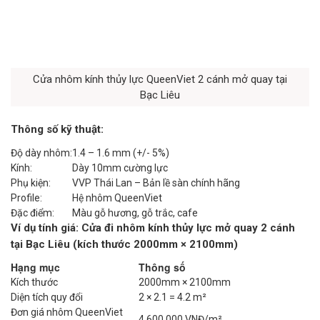
Cửa nhôm kính thủy lực QueenViet 2 cánh mở quay tại
Bạc Liêu
Thông số kỹ thuật:
Độ dày nhôm:
1.4 – 1.6 mm (+/- 5%)
Kính:
Dày 10mm cường lực
Phụ kiện:
VVP Thái Lan – Bản lề sàn chính hãng
Profile:
Hệ nhôm QueenViet
Đặc điểm:
Màu gỗ hương, gỗ trắc, cafe
Ví dụ tính giá: Cửa đi nhôm kính thủy lực mở quay 2 cánh
tại Bạc Liêu (kích thước 2000mm × 2100mm)
Hạng mục
Thông số
Kích thước
2000mm × 2100mm
Diện tích quy đổi
2 × 2.1 = 4.2 m²
Đơn giá nhôm QueenViet
4.600.000 VNĐ/m²