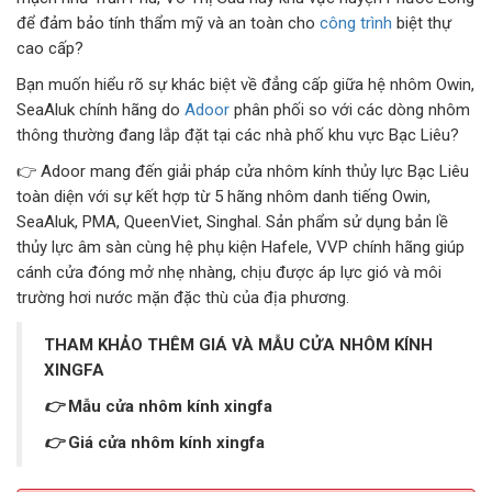
để đảm bảo tính thẩm mỹ và an toàn cho
công trình
biệt thự
CỬA KÍNH TỰ ĐỘNG
cao cấp?
Bạn muốn hiểu rõ sự khác biệt về đẳng cấp giữa hệ nhôm Owin,
GIẾNG TRỜI TỰ ĐỘNG
SeaAluk chính hãng do
Adoor
phân phối so với các dòng nhôm
thông thường đang lắp đặt tại các nhà phố khu vực Bạc Liêu?
👉 Adoor mang đến giải pháp cửa nhôm kính thủy lực Bạc Liêu
toàn diện với sự kết hợp từ 5 hãng nhôm danh tiếng Owin,
SeaAluk, PMA, QueenViet, Singhal. Sản phẩm sử dụng bản lề
thủy lực âm sàn cùng hệ phụ kiện Hafele, VVP chính hãng giúp
cánh cửa đóng mở nhẹ nhàng, chịu được áp lực gió và môi
trường hơi nước mặn đặc thù của địa phương.
THAM KHẢO THÊM GIÁ VÀ MẪU CỬA NHÔM KÍNH
XINGFA
👉
Mẫu cửa nhôm kính xingfa
👉
Giá cửa nhôm kính xingfa