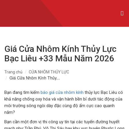
CỬA NHÔM XINGFA NHẬP KHẨU
CỬA NHÔM SLIM
CỬA NHÔM MAXPRO
Giá Cửa Nhôm Kính Thủy Lực
CỬA NHÔM TRƯỢT QUAY
Bạc Liêu +33 Mẫu Năm 2026
CỬA NHÔM THỦY LỰC
Trang chủ
CỬA NHÔM THỦY LỰC
CỬA CUỐN KHE THOÁNG
Giá Cửa Nhôm Kính Thủy...
CỬA CUỐN ĐỨC
Bạn đang tìm kiếm
báo giá cửa nhôm kính
thủy lực Bạc Liêu có
khả năng chống oxy hóa và vận hành bền bỉ dưới tác động của
CỬA CUỐN ÚC
môi trường sông ngòi dày đặc cùng độ ẩm cực cao quanh
năm?
CỬA CUỐN ĐÀI LOAN
Bạn cần một đơn vị thi công uy tín tại các tuyến đường huyết
CỬA CỔNG TỰ ĐỘNG
mạch như Trần Phú, Võ Thị Sáu hay khu vực huyện Phước Long