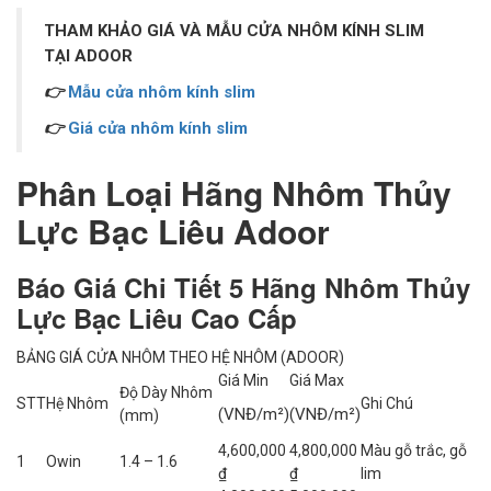
THAM KHẢO GIÁ VÀ MẪU CỬA NHÔM KÍNH SLIM
TẠI ADOOR
👉
Mẫu cửa nhôm kính slim
👉
Giá cửa nhôm kính slim
Phân Loại Hãng Nhôm Thủy
Lực Bạc Liêu Adoor
Báo Giá Chi Tiết 5 Hãng Nhôm Thủy
Lực Bạc Liêu Cao Cấp
BẢNG GIÁ CỬA NHÔM THEO HỆ NHÔM (ADOOR)
Giá Min
Giá Max
Độ Dày Nhôm
STT
Hệ Nhôm
Ghi Chú
(VNĐ/m²)
(VNĐ/m²)
(mm)
4,600,000
4,800,000
Màu gỗ trắc, gỗ
1
Owin
1.4 – 1.6
₫
₫
lim