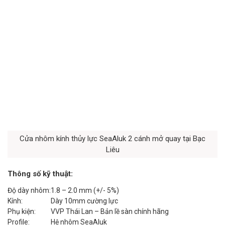
Cửa nhôm kính thủy lực SeaAluk 2 cánh mở quay tại Bạc
Liêu
Thông số kỹ thuật:
Độ dày nhôm:
1.8 – 2.0 mm (+/- 5%)
Kính:
Dày 10mm cường lực
Phụ kiện:
VVP Thái Lan – Bản lề sàn chính hãng
Profile:
Hệ nhôm SeaAluk