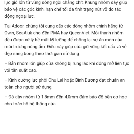
lực gió lớn từ vùng sông ngòi chằng chít. Khung nhôm dày giúp
bảo vệ các góc kính, hạn chế tối đa tình trạng nứt vỡ do tác
động ngoại lực.
Tại Adoor, chúng tôi cung cấp các dòng nhôm chính hãng từ
Owin, SeaAluk cho đến PMA hay QueenViet. Mỗi thanh nhôm
đều được xử lý bề mặt kỹ lưỡng để chống lại sự ăn mòn của
môi trường nóng ẩm. Điều này giúp cửa giữ vững kết cấu và vẻ
đẹp sáng bóng theo thời gian sử dụng.
– Bản nhôm lớn giúp cửa không bị rung lắc khi đóng mở liên tục
với tần suất cao.
– Kính cường lực phôi Chu Lai hoặc Bình Dương đạt chuẩn an
toàn cho người sử dụng.
– Độ dày nhôm từ 1.8mm đến 4.0mm đảm bảo độ bền cơ học
cho toàn bộ hệ thống cửa.