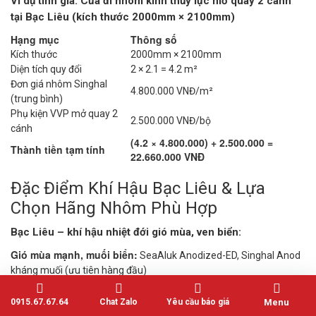
Ví dụ tính giá: Cửa đi nhôm kính thủy lực mở quay 2 cánh
tại Bạc Liêu (kích thước 2000mm × 2100mm)
Hạng mục
Thông số
Kích thước
2000mm × 2100mm
Diện tích quy đổi
2 × 2.1 = 4.2 m²
Đơn giá nhôm Singhal
4.800.000 VNĐ/m²
(trung bình)
Phụ kiện VVP mở quay 2
2.500.000 VNĐ/bộ
cánh
(4.2 × 4.800.000) + 2.500.000 =
Thành tiền tạm tính
22.660.000 VNĐ
Đặc Điểm Khí Hậu Bạc Liêu & Lựa
Chọn Hãng Nhôm Phù Hợp
Bạc Liêu – khí hậu nhiệt đới gió mùa, ven biển:
Gió mùa mạnh, muối biển:
SeaAluk Anodized-ED, Singhal Anod
kháng muối (ưu tiên hàng đầu)
Nắng nóng:
SeaAluk (cách nhiệt), kính Low-E
Mưa nhiều (mùa mưa):
Owin/PMA (hệ thống thoát nước tốt)
0915.67.67.64
Chat Zalo
Yêu cầu báo giá
Menu
Độ ẩm cao:
Anodized (chống oxy hóa), gioăng EPDM chống thấm