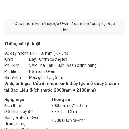
Cửa nhôm kính thủy lực Owin 2 cánh mở quay tại Bạc
Liêu
Thông số kỹ thuật:
Độ dày nhôm:
1.4 – 1.6 mm (+/- 5%)
Kính:
Dày 10mm cường lực
Phụ kiện:
VVP Thái Lan – Bản lề sàn chính hãng
Profile:
Hệ nhôm Owin
Đặc điểm:
Màu gỗ trắc, gỗ lim
Ví dụ tính giá: Cửa đi nhôm kính thủy lực mở quay 2 cánh
tại Bạc Liêu (kích thước 2000mm × 2100mm)
Hạng mục
Thông số
Kích thước
2000mm × 2100mm
Diện tích quy đổi
2 × 2.1 = 4.2 m²
Đơn giá nhôm Owin
4.700.000 VNĐ/m²
(trung bình)