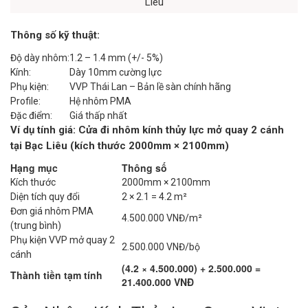
Liêu
Thông số kỹ thuật:
Độ dày nhôm:
1.2 – 1.4 mm (+/- 5%)
Kính:
Dày 10mm cường lực
Phụ kiện:
VVP Thái Lan – Bản lề sàn chính hãng
Profile:
Hệ nhôm PMA
Đặc điểm:
Giá thấp nhất
Ví dụ tính giá: Cửa đi nhôm kính thủy lực mở quay 2 cánh
tại Bạc Liêu (kích thước 2000mm × 2100mm)
Hạng mục
Thông số
Kích thước
2000mm × 2100mm
Diện tích quy đổi
2 × 2.1 = 4.2 m²
Đơn giá nhôm PMA
4.500.000 VNĐ/m²
(trung bình)
Phụ kiện VVP mở quay 2
2.500.000 VNĐ/bộ
cánh
(4.2 × 4.500.000) + 2.500.000 =
Thành tiền tạm tính
21.400.000 VNĐ