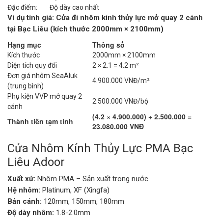
Đặc điểm:
Độ dày cao nhất
Ví dụ tính giá: Cửa đi nhôm kính thủy lực mở quay 2 cánh
tại Bạc Liêu (kích thước 2000mm × 2100mm)
Hạng mục
Thông số
Kích thước
2000mm × 2100mm
Diện tích quy đổi
2 × 2.1 = 4.2 m²
Đơn giá nhôm SeaAluk
4.900.000 VNĐ/m²
(trung bình)
Phụ kiện VVP mở quay 2
2.500.000 VNĐ/bộ
cánh
(4.2 × 4.900.000) + 2.500.000 =
Thành tiền tạm tính
23.080.000 VNĐ
Cửa Nhôm Kính Thủy Lực PMA Bạc
Liêu Adoor
Xuất xứ:
Nhôm PMA – Sản xuất trong nước
Hệ nhôm:
Platinum, XF (Xingfa)
Bản cánh:
120mm, 150mm, 180mm
Độ dày nhôm:
1.8-2.0mm