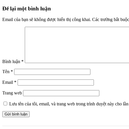
Để lại một bình luận
Email của bạn sẽ không được hiển thị công khai.
Các trường bắt buộ
Bình luận
*
Tên
*
Email
*
Trang web
Lưu tên của tôi, email, và trang web trong trình duyệt này cho lần 