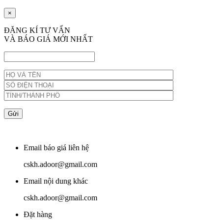
×
ĐĂNG KÍ TƯ VẤN
VÀ BÁO GIÁ MỚI NHẤT
Email báo giá liên hệ
cskh.adoor@gmail.com
Email nội dung khác
cskh.adoor@gmail.com
Đặt hàng