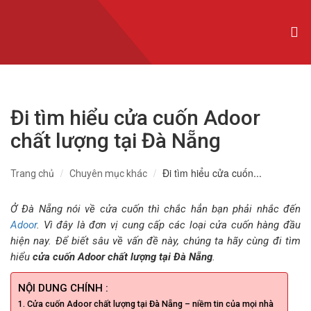
CỬA NHÔM XINGFA NHẬP KHẨU
CỬA NHÔM SLIM
CỬA NHÔM MAXPRO
Đi tìm hiểu cửa cuốn Adoor
CỬA NHÔM TRƯỢT QUAY
chất lượng tại Đà Nẵng
CỬA NHÔM THỦY LỰC
Đi tìm hiểu cửa cuốn...
Trang chủ
Chuyên mục khác
CỬA CUỐN KHE THOÁNG
CỬA CUỐN ĐỨC
Ở Đà Nẵng nói về cửa cuốn thì chắc hẳn bạn phải nhắc đến
Adoor
. Vì đây là đơn vị cung cấp các loại cửa cuốn hàng đầu
CỬA CUỐN ÚC
hiện nay. Để biết sâu về vấn đề này, chúng ta hãy cùng đi tìm
hiểu
cửa cuốn Adoor chất lượng tại Đà Nẵng
.
CỬA CUỐN ĐÀI LOAN
NỘI DUNG CHÍNH :
CỬA CỔNG TỰ ĐỘNG
Cửa cuốn Adoor chất lượng tại Đà Nẵng – niềm tin của mọi nhà