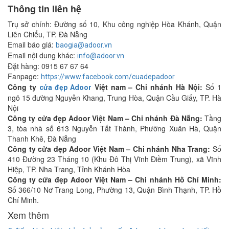
Thông tin liên hệ
Trụ sở chính: Đường số 10, Khu công nghiệp Hòa Khánh, Quận
Liên Chiểu, TP. Đà Nẵng
Email báo giá:
baogia@adoor.vn
Email nội dung khác:
info@adoor.vn
Đặt hàng: 0915 67 67 64
Fanpage:
https://www.facebook.com/cuadepadoor
Công ty
Việt nam – Chi nhánh Hà Nội:
Số 1
cửa đẹp Adoor
ngõ 15 đường Nguyễn Khang, Trung Hòa, Quận Cầu Giấy, TP. Hà
Nội
Công ty cửa đẹp Adoor Việt Nam – Chi nhánh Đà Nẵng:
Tầng
3, tòa nhà số 613 Nguyễn Tất Thành, Phường Xuân Hà, Quận
Thanh Khê, Đà Nẵng
Công ty cửa đẹp Adoor Việt Nam – Chi nhánh Nha Trang:
Số
410 Đường 23 Tháng 10 (Khu Đô Thị Vĩnh Điềm Trung), xã Vĩnh
Hiệp, TP. Nha Trang, Tỉnh Khánh Hòa
Công ty cửa đẹp Adoor Việt Nam – Chi nhánh Hồ Chí Minh:
Số 366/10 Nơ Trang Long, Phường 13, Quận Bình Thạnh, TP. Hồ
Chí Minh.
Xem thêm