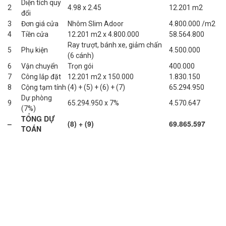
Diện tích quy
2
4.98 x 2.45
12.201 m2
đổi
3
Đơn giá cửa
Nhôm Slim Adoor
4.800.000 /m2
4
Tiền cửa
12.201 m2 x 4.800.000
58.564.800
Ray trượt, bánh xe, giảm chấn
5
Phụ kiện
4.500.000
(6 cánh)
6
Vận chuyển
Trọn gói
400.000
7
Công lắp đặt
12.201 m2 x 150.000
1.830.150
8
Cộng tạm tính
(4) + (5) + (6) + (7)
65.294.950
Dự phòng
9
65.294.950 x 7%
4.570.647
(7%)
TỔNG DỰ
–
(8) + (9)
69.865.597
TOÁN