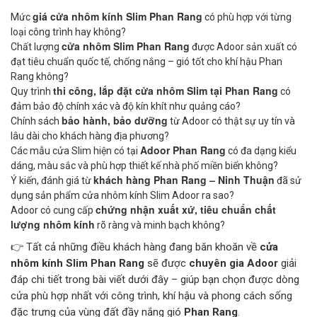
giá cửa nhôm kính Slim Phan Rang
Mức
có phù hợp với từng
CỬA KÍNH TỰ ĐỘNG
loại công trình hay không?
cửa nhôm Slim Phan Rang
Chất lượng
được Adoor sản xuất có
GIẾNG TRỜI TỰ ĐỘNG
đạt tiêu chuẩn quốc tế, chống nắng – gió tốt cho khí hậu Phan
Rang không?
thi công, lắp đặt cửa nhôm Slim tại Phan Rang
Quy trình
có
đảm bảo độ chính xác và độ kín khít như quảng cáo?
bảo hành, bảo dưỡng
Chính sách
từ Adoor có thật sự uy tín và
lâu dài cho khách hàng địa phương?
Adoor Phan Rang
Các mẫu cửa Slim hiện có tại
có đa dạng kiểu
dáng, màu sắc và phù hợp thiết kế nhà phố miền biển không?
khách hàng Phan Rang – Ninh Thuận
Ý kiến, đánh giá từ
đã sử
dụng sản phẩm cửa nhôm kính Slim Adoor ra sao?
chứng nhận xuất xứ, tiêu chuẩn chất
Adoor có cung cấp
lượng nhôm kính
rõ ràng và minh bạch không?
👉 Tất cả những điều khách hàng đang băn khoăn về
cửa
nhôm kính Slim Phan Rang
sẽ được
chuyên gia Adoor
giải
đáp chi tiết trong bài viết dưới đây – giúp bạn chọn được dòng
cửa phù hợp nhất với công trình, khí hậu và phong cách sống
đặc trưng của vùng đất đầy nắng gió
Phan Rang
.