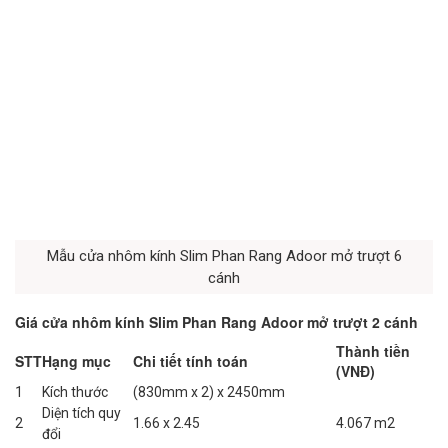
Mẫu cửa nhôm kính Slim Phan Rang Adoor mở trượt 6
cánh
Giá cửa nhôm kính Slim Phan Rang Adoor mở trượt 2 cánh
Thành tiền
STT
Hạng mục
Chi tiết tính toán
(VNĐ)
1
Kích thước
(830mm x 2) x 2450mm
Diện tích quy
2
1.66 x 2.45
4.067 m2
đổi