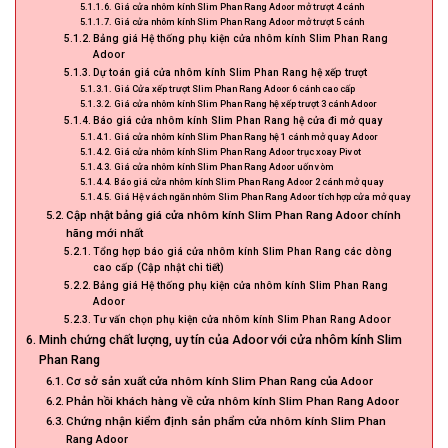
Giá cửa nhôm kính Slim Phan Rang Adoor mở trượt 4 cánh
Giá cửa nhôm kính Slim Phan Rang Adoor mở trượt 5 cánh
Bảng giá Hệ thống phụ kiện cửa nhôm kính Slim Phan Rang
Adoor
Dự toán giá cửa nhôm kính Slim Phan Rang hệ xếp trượt
Giá Cửa xếp trượt Slim Phan Rang Adoor 6 cánh cao cấp
Giá cửa nhôm kính Slim Phan Rang hệ xếp trượt 3 cánh Adoor
Báo giá cửa nhôm kính Slim Phan Rang hệ cửa đi mở quay
Giá cửa nhôm kính Slim Phan Rang hệ 1 cánh mở quay Adoor
Giá cửa nhôm kính Slim Phan Rang Adoor trục xoay Pivot
Giá cửa nhôm kính Slim Phan Rang Adoor uốn vòm
Báo giá cửa nhôm kính Slim Phan Rang Adoor 2 cánh mở quay
Giá Hệ vách ngăn nhôm Slim Phan Rang Adoor tích hợp cửa mở quay
Cập nhật bảng giá cửa nhôm kính Slim Phan Rang Adoor chính
hãng mới nhất
Tổng hợp báo giá cửa nhôm kính Slim Phan Rang các dòng
cao cấp (Cập nhật chi tiết)
Bảng giá Hệ thống phụ kiện cửa nhôm kính Slim Phan Rang
Adoor
Tư vấn chọn phụ kiện cửa nhôm kính Slim Phan Rang Adoor
Minh chứng chất lượng, uy tín của Adoor với cửa nhôm kính Slim
Phan Rang
Cơ sở sản xuất cửa nhôm kính Slim Phan Rang của Adoor
Phản hồi khách hàng về cửa nhôm kính Slim Phan Rang Adoor
Chứng nhận kiểm định sản phẩm cửa nhôm kính Slim Phan
Rang Adoor