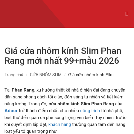
CỬA NHÔM XINGFA NHẬP KHẨU
CỬA NHÔM SLIM
CỬA NHÔM MAXPRO
Giá cửa nhôm kính Slim Phan
CỬA NHÔM TRƯỢT QUAY
Rang mới nhất 99+mẫu 2026
CỬA NHÔM THỦY LỰC
Giá cửa nhôm kính Slim...
Trang chủ
CỬA NHÔM SLIM
CỬA CUỐN KHE THOÁNG
CỬA CUỐN ĐỨC
Tại
Phan Rang
, xu hướng thiết kế nhà ở hiện đại đang chuyển
dần sang phong cách tối giản, đón sáng tự nhiên và tiết kiệm
CỬA CUỐN ÚC
năng lượng. Trong đó,
cửa nhôm kính Slim Phan Rang
của
Adoor
trở thành điểm nhấn cho nhiều
công trình
từ nhà phố,
CỬA CUỐN ĐÀI LOAN
biệt thự đến quán cà phê sang trọng ven biển. Tuy nhiên, trước
khi quyết định lắp đặt,
khách hàng
thường quan tâm đến hàng
CỬA CỔNG TỰ ĐỘNG
loạt yếu tố quan trọng như: