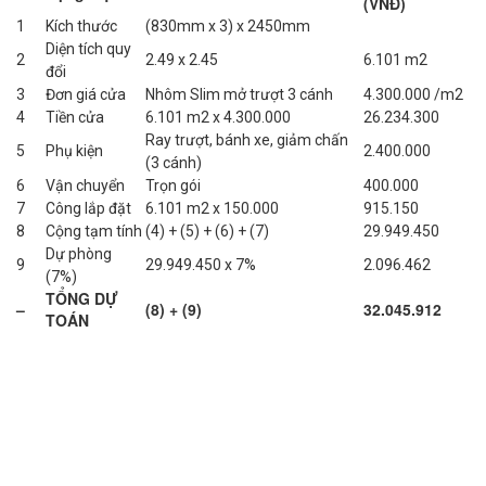
(VNĐ)
1
Kích thước
(830mm x 3) x 2450mm
Diện tích quy
2
2.49 x 2.45
6.101 m2
đổi
3
Đơn giá cửa
Nhôm Slim mở trượt 3 cánh
4.300.000 /m2
4
Tiền cửa
6.101 m2 x 4.300.000
26.234.300
Ray trượt, bánh xe, giảm chấn
5
Phụ kiện
2.400.000
(3 cánh)
6
Vận chuyển
Trọn gói
400.000
7
Công lắp đặt
6.101 m2 x 150.000
915.150
8
Cộng tạm tính
(4) + (5) + (6) + (7)
29.949.450
Dự phòng
9
29.949.450 x 7%
2.096.462
(7%)
TỔNG DỰ
–
(8) + (9)
32.045.912
TOÁN