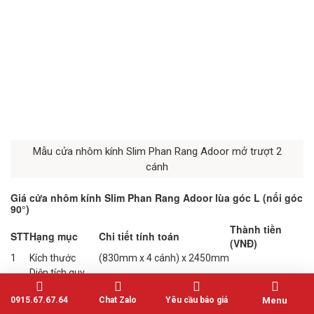
Mẫu cửa nhôm kính Slim Phan Rang Adoor mở trượt 2
cánh
Giá cửa nhôm kính Slim Phan Rang Adoor lùa góc L (nối góc
90°)
Thành tiền
STT
Hạng mục
Chi tiết tính toán
(VNĐ)
1
Kích thước
(830mm x 4 cánh) x 2450mm
Diện tích quy
2
3.32 x 2.45
8.134 m2
đổi
0915.67.67.64
Chat Zalo
Yêu cầu báo giá
Menu
3
Đơn giá cửa
Nhôm Slim hệ lùa góc L
4.300.000 /m2