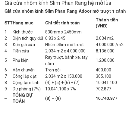
Giá cửa nhôm kính Slim Phan Rang hệ mở lùa
Giá cửa nhôm kính Slim Phan Rang Adoor mở trượt 1 cánh
Thành tiền
STT
Hạng mục
Chi tiết tính toán
(VNĐ)
1
Kích thước
830mm x 2450mm
2
Diện tích quy đổi
0.83 x 2.45
2.034 m2
3
Đơn giá cửa
Nhôm Slim mở trượt
4.000.000 /m2
4
Tiền cửa
2.034 m2 x 4.000.000
8.136.000
Ray trượt, bánh xe, tay
5
Phụ kiện
1.200.000
nắm
6
Vận chuyển
Trọn gói
400.000
7
Công lắp đặt
2.034 m2 x 150.000
305.100
8
Cộng tạm tính
(4) + (5) + (6) + (7)
10.041.100
9
Dự phòng (7%)
10.041.100 x 7%
702.877
TỔNG DỰ
–
(8) + (9)
10.743.977
TOÁN