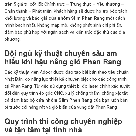
trên 5 giá trị cốt lõi: Chính trực – Trung thực – Yêu thương –
Chân thành – Phát triển. Khách hàng sẽ được hỗ trợ bóc tách
khối lượng và báo
giá cửa nhôm Slim Phan Rang
một cách
minh bạch nhất, không mập mờ, không phát sinh chi phí ẩn,
đảm bảo phù hợp với ngân sách và kiến trúc đặc thù của địa
phương.
Đội ngũ kỹ thuật chuyên sâu am
hiểu khí hậu nắng gió Phan Rang
Các kỹ thuật viên Adoor được đào tạo bài bản theo tiêu chuẩn
Nhật Bản, có năng lực thiết kế chuyên biệt cho các công trình
tại Phan Rang. Từ việc sử dụng thiết bị đo laser chính xác tuyệt
đối đến quy trình ép góc CNC, xử lý chống thấm, chống xệ; tất
cả đảm bảo bộ
cửa nhôm Slim Phan Rang
của bạn luôn bền
bỉ trước cái nắng rát và gió biển của vùng đất Phan Rang.
Quy trình thi công chuyên nghiệp
và tận tâm tại tỉnh nhà