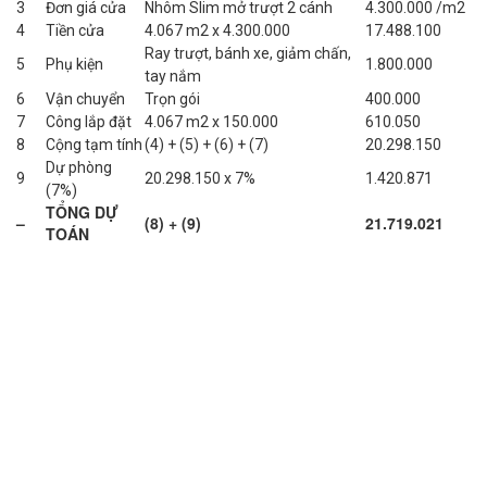
3
Đơn giá cửa
Nhôm Slim mở trượt 2 cánh
4.300.000 /m2
4
Tiền cửa
4.067 m2 x 4.300.000
17.488.100
Ray trượt, bánh xe, giảm chấn,
5
Phụ kiện
1.800.000
tay nắm
6
Vận chuyển
Trọn gói
400.000
7
Công lắp đặt
4.067 m2 x 150.000
610.050
8
Cộng tạm tính
(4) + (5) + (6) + (7)
20.298.150
Dự phòng
9
20.298.150 x 7%
1.420.871
(7%)
TỔNG DỰ
–
(8) + (9)
21.719.021
TOÁN