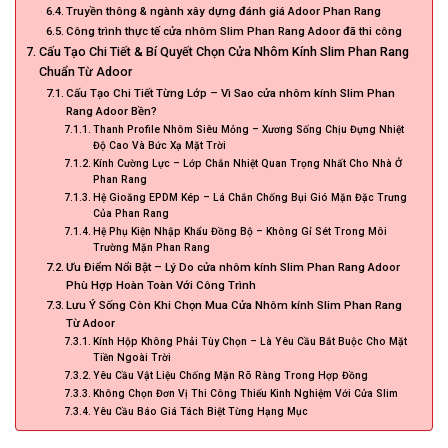
Truyền thông & ngành xây dựng đánh giá Adoor Phan Rang
Công trình thực tế cửa nhôm Slim Phan Rang Adoor đã thi công
Cấu Tạo Chi Tiết & Bí Quyết Chọn Cửa Nhôm Kính Slim Phan Rang
Chuẩn Từ Adoor
Cấu Tạo Chi Tiết Từng Lớp – Vì Sao cửa nhôm kính Slim Phan
Rang Adoor Bền?
Thanh Profile Nhôm Siêu Mỏng – Xương Sống Chịu Đựng Nhiệt
Độ Cao Và Bức Xạ Mặt Trời
Kính Cường Lực – Lớp Chắn Nhiệt Quan Trọng Nhất Cho Nhà Ở
Phan Rang
Hệ Gioăng EPDM Kép – Lá Chắn Chống Bụi Gió Mặn Đặc Trưng
Của Phan Rang
Hệ Phụ Kiện Nhập Khẩu Đồng Bộ – Không Gỉ Sét Trong Môi
Trường Mặn Phan Rang
Ưu Điểm Nổi Bật – Lý Do cửa nhôm kính Slim Phan Rang Adoor
Phù Hợp Hoàn Toàn Với Công Trình
Lưu Ý Sống Còn Khi Chọn Mua Cửa Nhôm kính Slim Phan Rang
Từ Adoor
Kính Hộp Không Phải Tùy Chọn – Là Yêu Cầu Bắt Buộc Cho Mặt
Tiền Ngoài Trời
Yêu Cầu Vật Liệu Chống Mặn Rõ Ràng Trong Hợp Đồng
Không Chọn Đơn Vị Thi Công Thiếu Kinh Nghiệm Với Cửa Slim
Yêu Cầu Báo Giá Tách Biệt Từng Hạng Mục