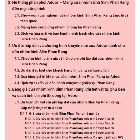
Hệ thống phân phối Adoor – Mang cửa nhôm kính Slim Phan Rang
đến mọi công trình
Showroom trải nghiệm cửa nhôm kính Slim Phan Rang thực tế và
toàn quốc
Mạng lưới cung ứng nhanh chóng tại Phan Rang
Dịch vụ hậu mãi và bảo hành minh bạch cho cửa nhôm kính
Slim Phan Rang
Ưu đãi hấp dẫn và chương trình khuyến mãi của Adoor dành cho
cửa nhôm kính Slim Phan Rang
Chương trình giảm giá và hỗ trợ chi phí lắp đặt cửa nhôm kính
Slim Phan Rang
Ưu đãi đặc biệt cho khách hàng thi công số lượng lớn
Quà tặng giá trị khi mua cửa nhôm Slim Phan Rang tại Adoor
Dịch vụ tư vấn và bảo hành chuyên nghiệp tại Phan Rang
Bảng giá cửa nhôm kính Slim Phan Rang: Chi tiết vật tư, phụ kiện
và cách tính chi phí thi công tại Adoor
Dự toán chi tiết chi phí lắp đặt cửa nhôm Slim tại Phan Rang –
Cập nhật thực tế từ Adoor
Giá cửa nhôm kính Slim Phan Rang hệ mở lùa
Giá cửa nhôm kính Slim Phan Rang Adoor mở trượt 1 cánh
Giá cửa nhôm kính Slim Phan Rang Adoor mở trượt 3 cánh
Giá cửa nhôm kính Slim Phan Rang Adoor mở trượt 6 cánh
Giá cửa nhôm kính Slim Phan Rang Adoor mở trượt 2 cánh
Giá cửa nhôm kính Slim Phan Rang Adoor lùa góc L (nối góc 90°)