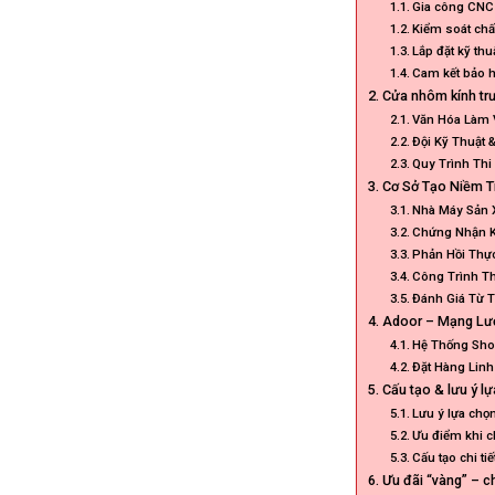
Gia công CNC 
Kiểm soát chấ
Lắp đặt kỹ th
Cam kết bảo h
Cửa nhôm kính tr
Văn Hóa Làm 
Đội Kỹ Thuật 
Quy Trình Th
Cơ Sở Tạo Niềm T
Nhà Máy Sản X
Chứng Nhận K
Phản Hồi Thự
Công Trình T
Đánh Giá Từ 
Adoor – Mạng Lướ
Hệ Thống Sho
Đặt Hàng Lin
Cấu tạo & lưu ý l
Lưu ý lựa chọ
Ưu điểm khi c
Cấu tạo chi t
Ưu đãi “vàng” – c