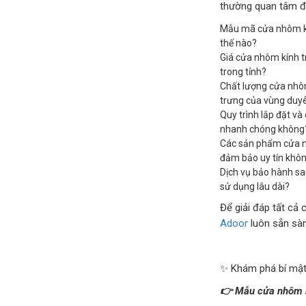
thường quan tâm đế
Mẫu mã cửa nhôm kí
thế nào?
Giá cửa nhôm kính t
trong tỉnh?
Chất lượng cửa nhôm
trưng của vùng duy
Quy trình lắp đặt v
nhanh chóng không
Các sản phẩm cửa n
đảm bảo uy tín khô
Dịch vụ bảo hành s
sử dụng lâu dài?
Để giải đáp tất cả 
Adoor
luôn sẵn sàn
✨ Khám phá bí mật
👉 Mẫu cửa nhôm k