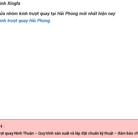
ính Xingfa
a nhôm kính trượt quay tại Hải Phòng mới nhất hiện nay
ính trượt quay Hải Phòng
 :
ợt quay Ninh Thuận – Quy trình sản xuất và lắp đặt chuẩn kỹ thuật – đảm bảo ch