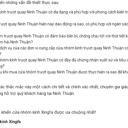
n những vấn đề thiết thực sau:
nh trượt quay Ninh Thuận có đa dạng và phù hợp với phong cách kiến t
rượt quay Ninh Thuận hiện nay dao động ra sao, có phù hợp với ngân sá
 trượt quay Ninh Thuận có đảm bảo bền bỉ, chống chịu tốt với thời tiết 
ên hải Ninh Thuận?
à dịch vụ của các đơn vị cung cấp cửa nhôm kính trượt quay Ninh Thuận c
?
hôm kính trượt quay Ninh Thuận có đầy đủ chứng nhận xuất xứ và tiêu 
ng?
au khi mua cửa nhôm trượt quay Ninh Thuận được thực hiện ra sao để k
các thắc mắc này một cách chi tiết và chính xác nhất, chuyên gia già
g hỗ trợ quý khách hàng tại Ninh Thuận.
 khiến cửa nhôm kính Xingfa được ưa chuộng nhất!
ính Xingfa