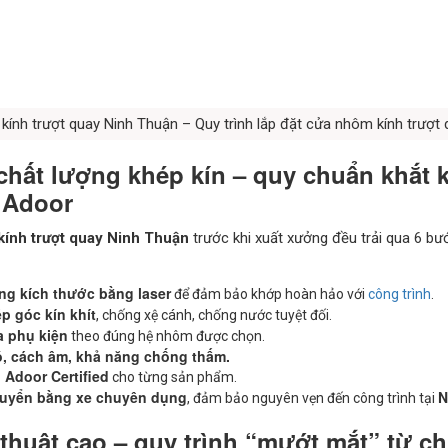
ính trượt quay Ninh Thuận – Quy trình lắp đặt cửa nhôm kính trượt
chất lượng khép kín – quy chuẩn khắt 
 Adoor
ính trượt quay Ninh Thuận
trước khi xuất xưởng đều trải qua 6 bư
ng kích thước bằng laser
để đảm bảo khớp hoàn hảo với
công trình
.
p góc kín khít
, chống xệ cánh, chống nước tuyệt đối.
a phụ kiện
theo đúng hệ nhôm được chọn.
ió, cách âm, khả năng chống thấm.
 Adoor Certified
cho từng sản phẩm.
huyển bằng xe chuyên dụng
N
, đảm bảo nguyên vẹn đến công trình tại
 thuật cao – quy trình “mướt mắt” từ c