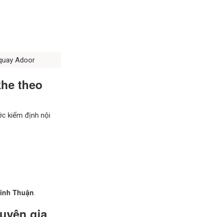
 quay Adoor
khe theo
ớc kiểm định nội
inh Thuận
.
huyên gia