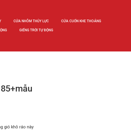
Y
CỬA NHÔM THỦY LỰC
CỬA CUỐN KHE THOÁNG
ĐỘNG
GIẾNG TRỜI TỰ ĐỘNG
| 85+mẫu
ng gió khô ráo này