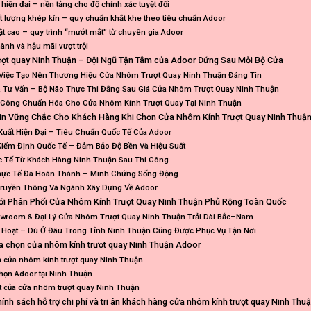
hiện đại – nền tảng cho độ chính xác tuyệt đối
t lượng khép kín – quy chuẩn khắt khe theo tiêu chuẩn Adoor
uật cao – quy trình “mướt mắt” từ chuyên gia Adoor
ành và hậu mãi vượt trội
ượt quay Ninh Thuận – Đội Ngũ Tận Tâm của Adoor Đứng Sau Mỗi Bộ Cửa
Việc Tạo Nên Thương Hiệu Cửa Nhôm Trượt Quay Ninh Thuận Đáng Tin
& Tư Vấn – Bộ Não Thực Thi Đằng Sau Giá Cửa Nhôm Trượt Quay Ninh Thuận
i Công Chuẩn Hóa Cho Cửa Nhôm Kính Trượt Quay Tại Ninh Thuận
in Vững Chắc Cho Khách Hàng Khi Chọn Cửa Nhôm Kính Trượt Quay Ninh Thuận
uất Hiện Đại – Tiêu Chuẩn Quốc Tế Của Adoor
iểm Định Quốc Tế – Đảm Bảo Độ Bền Và Hiệu Suất
c Tế Từ Khách Hàng Ninh Thuận Sau Thi Công
hực Tế Đã Hoàn Thành – Minh Chứng Sống Động
Truyền Thông Và Ngành Xây Dựng Về Adoor
i Phân Phối Cửa Nhôm Kính Trượt Quay Ninh Thuận Phủ Rộng Toàn Quốc
wroom & Đại Lý Cửa Nhôm Trượt Quay Ninh Thuận Trải Dài Bắc–Nam
h Hoạt – Dù Ở Đâu Trong Tỉnh Ninh Thuận Cũng Được Phục Vụ Tận Nơi
ựa chọn cửa nhôm kính trượt quay Ninh Thuận Adoor
n cửa nhôm kính trượt quay Ninh Thuận
họn Adoor tại Ninh Thuận
iết của cửa nhôm trượt quay Ninh Thuận
hính sách hỗ trợ chi phí và tri ân khách hàng cửa nhôm kính trượt quay Ninh Thu