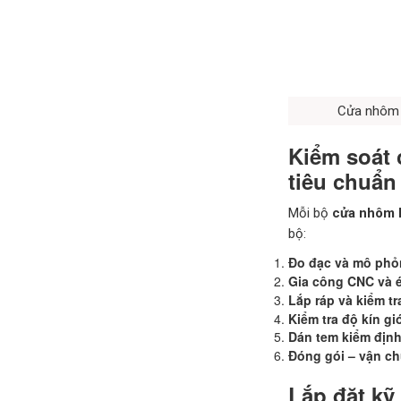
Cửa nhôm k
Kiểm soát 
tiêu chuẩn
Mỗi bộ
cửa nhôm k
bộ:
Đo đạc và mô phỏ
Gia công CNC và é
Lắp ráp và kiểm tr
Kiểm tra độ kín g
Dán tem kiểm định
Đóng gói – vận c
Lắp đặt kỹ