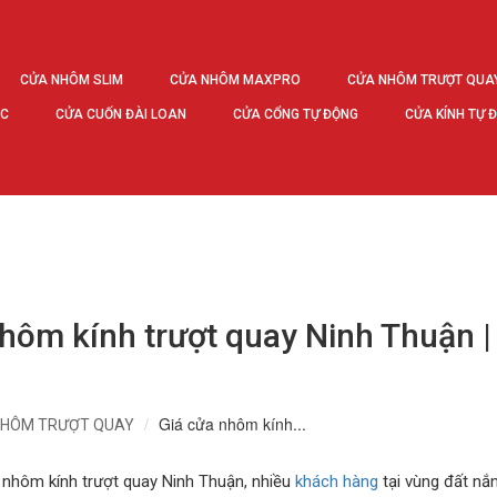
CỬA NHÔM SLIM
CỬA NHÔM MAXPRO
CỬA NHÔM TRƯỢT QUA
ÚC
CỬA CUỐN ĐÀI LOAN
CỬA CỔNG TỰ ĐỘNG
CỬA KÍNH TỰ 
nhôm kính trượt quay Ninh Thuận 
6
Giá cửa nhôm kính...
NHÔM TRƯỢT QUAY
a nhôm kính trượt quay Ninh Thuận, nhiều
khách hàng
tại vùng đất nắ