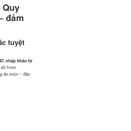
– Quy
 – đảm
ác tuyệt
C nhập khẩu từ
c ±0.1mm.
ng ăn mòn – đặc