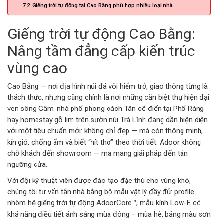
Giếng trời tự động tại Cao Bằng phù hợp nhiều loại nhà
Giếng trời tự động Cao Bằng:
Nâng tầm đẳng cấp kiến trúc
vùng cao
Cao Bằng — nơi địa hình núi đá vôi hiểm trở, giao thông từng là
thách thức, nhưng cũng chính là nơi những căn biệt thự hiện đại
ven sông Gâm, nhà phố phong cách Tân cổ điển tại Phố Ràng
hay homestay gỗ lim trên sườn núi Trà Lĩnh đang dần hiện diện
với một tiêu chuẩn mới: không chỉ đẹp — mà còn thông minh,
kín gió, chống ẩm và biết “hít thở” theo thời tiết. Adoor không
chờ khách đến showroom — mà mang giải pháp đến tận
ngưỡng cửa.
Với đội kỹ thuật viên được đào tạo đặc thù cho vùng khó,
chúng tôi tư vấn tận nhà bằng bộ mẫu vật lý đầy đủ: profile
nhôm hệ giếng trời tự động AdoorCore™, mẫu kính Low-E có
khả năng điều tiết ánh sáng mùa đông – mùa hè, bảng màu sơn