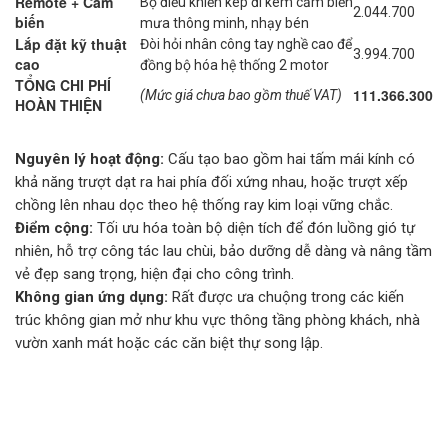
Remote + Cảm
Bộ điều khiển kép đi kèm cảm biến
2.044.700
biến
mưa thông minh, nhạy bén
Lắp đặt kỹ thuật
Đòi hỏi nhân công tay nghề cao để
3.994.700
cao
đồng bộ hóa hệ thống 2 motor
TỔNG CHI PHÍ
111.366.300
(Mức giá chưa bao gồm thuế VAT)
HOÀN THIỆN
Nguyên lý hoạt động:
Cấu tạo bao gồm hai tấm mái kính có
khả năng trượt dạt ra hai phía đối xứng nhau, hoặc trượt xếp
chồng lên nhau dọc theo hệ thống ray kim loại vững chắc.
Điểm cộng:
Tối ưu hóa toàn bộ diện tích để đón luồng gió tự
nhiên, hỗ trợ công tác lau chùi, bảo dưỡng dễ dàng và nâng tầm
vẻ đẹp sang trọng, hiện đại cho công trình.
Không gian ứng dụng:
Rất được ưa chuộng trong các kiến
trúc không gian mở như khu vực thông tầng phòng khách, nhà
vườn xanh mát hoặc các căn biệt thự song lập.