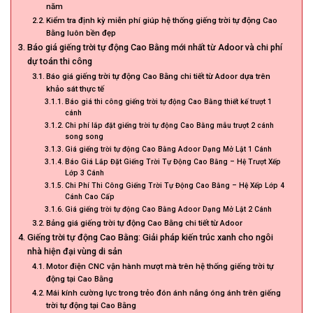
năm
Kiểm tra định kỳ miễn phí giúp hệ thống giếng trời tự động Cao
Bằng luôn bền đẹp
Báo giá giếng trời tự động Cao Bằng mới nhất từ Adoor và chi phí
dự toán thi công
Báo giá giếng trời tự động Cao Bằng chi tiết từ Adoor dựa trên
khảo sát thực tế
Báo giá thi công giếng trời tự động Cao Bằng thiết kế trượt 1
cánh
Chi phí lắp đặt giếng trời tự động Cao Bằng mẫu trượt 2 cánh
song song
Giá giếng trời tự động Cao Bằng Adoor Dạng Mở Lật 1 Cánh
Báo Giá Lắp Đặt Giếng Trời Tự Động Cao Bằng – Hệ Trượt Xếp
Lớp 3 Cánh
Chi Phí Thi Công Giếng Trời Tự Động Cao Bằng – Hệ Xếp Lớp 4
Cánh Cao Cấp
Giá giếng trời tự động Cao Bằng Adoor Dạng Mở Lật 2 Cánh
Bảng giá giếng trời tự động Cao Bằng chi tiết từ Adoor
Giếng trời tự động Cao Bằng: Giải pháp kiến trúc xanh cho ngôi
nhà hiện đại vùng di sản
Motor điện CNC vận hành mượt mà trên hệ thống giếng trời tự
động tại Cao Bằng
Mái kính cường lực trong trẻo đón ánh nắng óng ánh trên giếng
trời tự động tại Cao Bằng