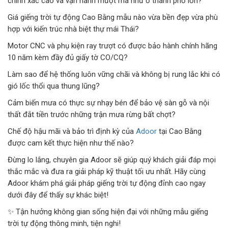
chính xác cao và vận hành mượt mà như ở thành phố lớn?
Giá giếng trời tự động Cao Bằng mẫu nào vừa bền đẹp vừa phù
CỬA KÍNH TỰ ĐỘNG
hợp với kiến trúc nhà biệt thự mái Thái?
GIẾNG TRỜI TỰ ĐỘNG
Motor CNC và phụ kiện ray trượt có được bảo hành chính hãng
10 năm kèm đầy đủ giấy tờ CO/CQ?
Làm sao để hệ thống luôn vững chãi và không bị rung lắc khi có
gió lốc thổi qua thung lũng?
Cảm biến mưa có thực sự nhạy bén để bảo vệ sàn gỗ và nội
thất đắt tiền trước những trận mưa rừng bất chợt?
Chế độ hậu mãi và bảo trì định kỳ của
Adoor
tại Cao Bằng
được cam kết thực hiện như thế nào?
Đừng lo lắng, chuyên gia Adoor sẽ giúp quý khách giải đáp mọi
thắc mắc và đưa ra giải pháp kỹ thuật tối ưu nhất. Hãy cùng
Adoor khám phá giải pháp giếng trời tự động đỉnh cao ngay
dưới đây để thấy sự khác biệt!
✨ Tận hưởng không gian sống hiện đại với những mẫu giếng
trời tự động thông minh, tiện nghi!