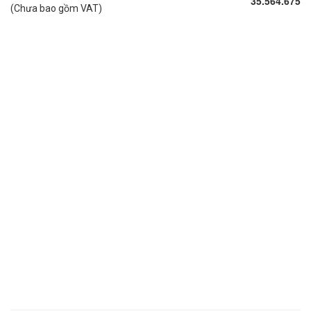
35.564.675
(Chưa bao gồm VAT)