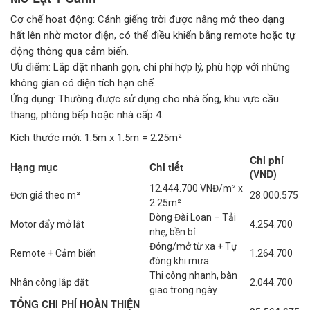
Cơ chế hoạt động: Cánh giếng trời được nâng mở theo dạng
hất lên nhờ motor điện, có thể điều khiển bằng remote hoặc tự
động thông qua cảm biến.
Ưu điểm: Lắp đặt nhanh gọn, chi phí hợp lý, phù hợp với những
không gian có diện tích hạn chế.
Ứng dụng: Thường được sử dụng cho nhà ống, khu vực cầu
thang, phòng bếp hoặc nhà cấp 4.
Kích thước mới: 1.5m x 1.5m = 2.25m²
Chi phí
Hạng mục
Chi tiết
(VNĐ)
12.444.700 VNĐ/m² x
Đơn giá theo m²
28.000.575
2.25m²
Dòng Đài Loan – Tải
Motor đẩy mở lật
4.254.700
nhẹ, bền bỉ
Đóng/mở từ xa + Tự
Remote + Cảm biến
1.264.700
đóng khi mưa
Thi công nhanh, bàn
Nhân công lắp đặt
2.044.700
giao trong ngày
TỔNG CHI PHÍ HOÀN THIỆN