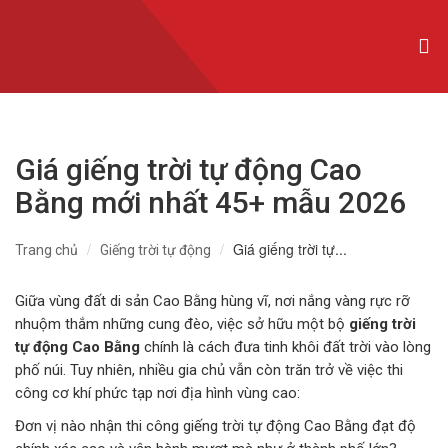
CỬA NHÔM XINGFA NHẬP KHẨU
CỬA NHÔM SLIM
CỬA NHÔM MAXPRO
Giá giếng trời tự động Cao
CỬA NHÔM TRƯỢT QUAY
Bằng mới nhất 45+ mẫu 2026
CỬA NHÔM THỦY LỰC
Giá giếng trời tự...
Trang chủ
Giếng trời tự động
CỬA CUỐN KHE THOÁNG
CỬA CUỐN ĐỨC
Giữa vùng đất di sản Cao Bằng hùng vĩ, nơi nắng vàng rực rỡ
nhuộm thắm những cung đèo, việc sở hữu một bộ
giếng trời
CỬA CUỐN ÚC
tự động Cao Bằng
chính là cách đưa tinh khôi đất trời vào lòng
phố núi. Tuy nhiên, nhiều gia chủ vẫn còn trăn trở về việc thi
CỬA CUỐN ĐÀI LOAN
công cơ khí phức tạp nơi địa hình vùng cao:
Đơn vị nào nhận thi công giếng trời tự động Cao Bằng đạt độ
CỬA CỔNG TỰ ĐỘNG