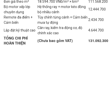
Đơn giá theo m²
18.594.700 VNĐ/m² × 6m²
111.568.200
Bộ motor xếp lớp
Hệ thống ray + motor kéo đồng
12.444.700
chuyên dụng
bộ nhiều cánh
Remote đa điểm +
Tùy chỉnh từng cánh + Cảm biến
2.434.700
Cảm biến
mưa tự động
Cân ray, kiểm tra động cơ, độ
Lắp đặt kỹ thuật cao
4.644.700
chính xác cao
TỔNG CHI PHÍ
(Chưa bao gồm VAT)
131.092.300
HOÀN THIỆN