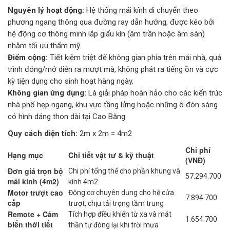
Nguyên lý hoạt động:
Hệ thống mái kính di chuyển theo
phương ngang thông qua đường ray dẫn hướng, được kéo bởi
hệ động cơ thông minh lắp giấu kín (âm trần hoặc âm sàn)
nhằm tối ưu thẩm mỹ.
Điểm cộng:
Tiết kiệm triệt để không gian phía trên mái nhà, quá
trình đóng/mở diễn ra mượt mà, không phát ra tiếng ồn và cực
kỳ tiện dụng cho sinh hoạt hàng ngày.
Không gian ứng dụng:
Là giải pháp hoàn hảo cho các kiến trúc
nhà phố hẹp ngang, khu vực tầng lửng hoặc những ô đón sáng
có hình dáng thon dài tại Cao Bằng.
Quy cách diện tích:
2m x 2m = 4m2
Chi phí
Hạng mục
Chi tiết vật tư & kỹ thuật
(VNĐ)
Đơn giá trọn bộ
Chi phí tổng thể cho phần khung và
57.294.700
mái kính (4m2)
kính 4m2
Motor trượt cao
Động cơ chuyên dụng cho hệ cửa
7.894.700
cấp
trượt, chịu tải trọng tầm trung
Remote + Cảm
Tích hợp điều khiển từ xa và mắt
1.654.700
biến thời tiết
thần tự đóng lại khi trời mưa