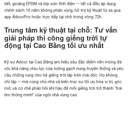
tiết, gioăng EPDM và lớp sơn tĩnh điện — tất cả đều áp dụng
chính sách 10 năm không phân vùng, hỗ trợ kỹ thuật từ xa qua
app AdoorPro hoặc trực tiếp tại chỗ trong vòng 72h.
Trung tâm kỹ thuật tại chỗ: Tư vấn
giải pháp thi công giếng trời tự
động tại Cao Bằng tối ưu nhất
Kỹ sư Adoor tại Cao Bằng am hiểu sâu đặc điểm nền móng đá
vôi, khả năng chịu lực của tường gạch nung truyền thống và yêu
cầu chống rung cho hệ giếng trời lắp trên mái dốc. Họ không
chỉ lắp — mà cùng chủ nhà và kiến trúc sư tối ưu hóa vị trí, góc
mở, và cơ chế phản hồi khí hậu để mỗi giếng trời trở thành “trái
tim thông minh” của ngôi nhà vùng cao.