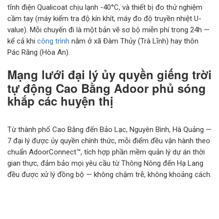
tĩnh điện Qualicoat chịu lạnh -40°C, và thiết bị đo thử nghiệm
cầm tay (máy kiểm tra độ kín khít, máy đo độ truyền nhiệt U-
value). Mỗi chuyến đi là một bản vẽ sơ bộ miễn phí trong 24h —
kể cả khi
công trình
nằm ở xã Đàm Thủy (Trà Lĩnh) hay thôn
Pác Rằng (Hòa An).
Mạng lưới đại lý ủy quyền giếng trời
tự động Cao Bằng Adoor phủ sóng
khắp các huyện thị
Từ thành phố Cao Bằng đến Bảo Lạc, Nguyên Bình, Hà Quảng —
7 đại lý được ủy quyền chính thức, mỗi điểm đều vận hành theo
chuẩn AdoorConnect™, tích hợp phần mềm quản lý dự án thời
gian thực, đảm bảo mọi yêu cầu từ Thông Nông đến Hạ Lang
đều được xử lý đồng bộ — không chậm trễ, không khoảng cách.