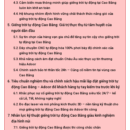
Cảm biến mưa thông minh giúp giếng trời tự động tại Cao Bằng
luôn kín khít an toàn
Hệ khung nhôm định hình vững chãi thách thức nắng gió của
giếng trời tự động Cao Bằng
Giếng trời tự động Cao Bằng: Giá trị thực thụ từ tâm huyết của
người dẫn đầu
Sự tin chọn của hàng vạn gia chủ để tăng sự tin cậy cho giếng trời
tự động tại Cao Bằng
Dây chuyền CNC tự động hóa 100% phơi bày độ chính xác của
giếng trời tự động Cao Bằng
Khả năng cách âm đạt chuẩn Châu Âu xác thực uy tín thương
hiệu Adoor
Chính sách bảo trì thần tốc 24h – Củng cố niềm tin tại vùng cao
Cao Bằng
Tiêu chuẩn nghiệm thu và chính sách hậu mãi lắp đặt giếng trời tự
động Cao Bằng – Adoor để khách hàng tự tay kiểm tra trước khi ký
Khắc phục sự cố giếng trời tự động Cao Bằng siêu tốc 24/7 – kể
cả Lễ, Tết, không ngày nghỉ
Đo đạc laser và mô phỏng kích thước 3D – nền tảng kỹ thuật cho
mọi giếng trời tự động Cao Bằng do Adoor thi công
Nhân lực kỹ thuật giếng trời tự động Cao Bằng giàu kinh nghiệm
địa hình núi
Giếng trời tự động Cao Bằng được thi công chắc chắn