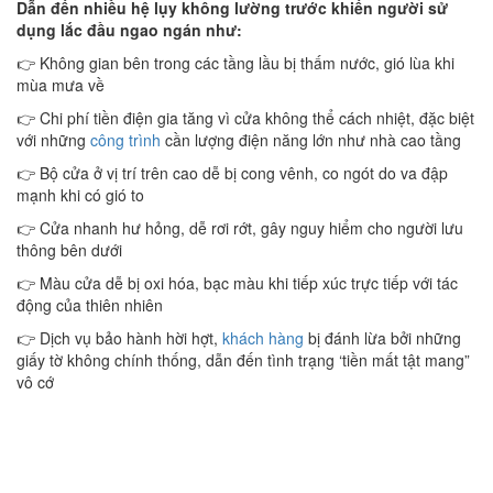
Dẫn đến nhiều hệ lụy không lường trước khiến người sử
dụng lắc đầu ngao ngán như:
👉 Không gian bên trong các tầng lầu bị thấm nước, gió lùa khi
mùa mưa về
👉 Chi phí tiền điện gia tăng vì cửa không thể cách nhiệt, đặc biệt
với những
công trình
cần lượng điện năng lớn như nhà cao tầng
👉 Bộ cửa ở vị trí trên cao dễ bị cong vênh, co ngót do va đập
mạnh khi có gió to
👉 Cửa nhanh hư hỏng, dễ rơi rớt, gây nguy hiểm cho người lưu
thông bên dưới
👉 Màu cửa dễ bị oxi hóa, bạc màu khi tiếp xúc trực tiếp với tác
động của thiên nhiên
👉 Dịch vụ bảo hành hời hợt,
khách hàng
bị đánh lừa bởi những
giấy tờ không chính thống, dẫn đến tình trạng ‘tiền mất tật mang”
vô cớ