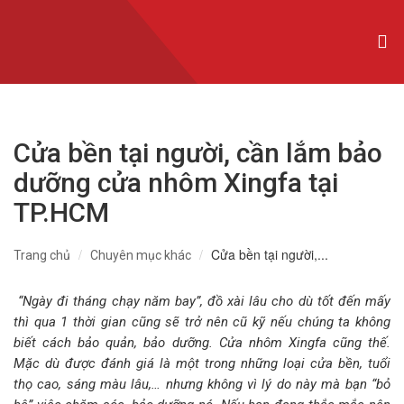
CỬA NHÔM XINGFA NHẬP KHẨU
CỬA NHÔM SLIM
CỬA NHÔM MAXPRO
Cửa bền tại người, cần lắm bảo
CỬA NHÔM TRƯỢT QUAY
dưỡng cửa nhôm Xingfa tại
CỬA NHÔM THỦY LỰC
TP.HCM
CỬA CUỐN KHE THOÁNG
Cửa bền tại người,...
Trang chủ
Chuyên mục khác
CỬA CUỐN ĐỨC
“Ngày đi tháng chạy năm bay”, đồ xài lâu cho dù tốt đến mấy
CỬA CUỐN ÚC
thì qua 1 thời gian cũng sẽ trở nên cũ kỹ nếu chúng ta không
biết cách bảo quản, bảo dưỡng. Cửa nhôm Xingfa cũng thế.
CỬA CUỐN ĐÀI LOAN
Mặc dù được đánh giá là một trong những loại cửa bền, tuổi
thọ cao, sáng màu lâu,… nhưng không vì lý do này mà bạn “bỏ
CỬA CỔNG TỰ ĐỘNG