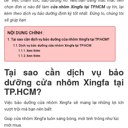
bê” việc chăm sóc, bảo dưỡng nó. Nếu bạn đang thắc mắc nên
chọn đơn vị nào để làm
cửa nhôm Xingfa tại TP.HCM
uy tín, lại
CỬA KÍNH TỰ ĐỘNG
kèm theo dịch vụ bảo dưỡng định kỳ tốt nhất. Đừng lo, chúng tôi
sẽ giúp bạn.
GIẾNG TRỜI TỰ ĐỘNG
NỘI DUNG CHÍNH :
Tại sao cần dịch vụ bảo dưỡng cửa nhôm Xingfa tại TP.HCM?
Dịch vụ bảo dưỡng cửa nhôm Xingfa tại TP.HCM
Xem thêm
Xem thêm
Tại sao cần dịch vụ bảo
dưỡng cửa nhôm Xingfa tại
TP.HCM?
Việc bảo dưỡng cửa nhôm Xingfa sẽ mang lại những lợi ích
vượt trội mà bạn nên biết:
Giúp cửa nhôm Xingfa luôn sáng bóng, mới tinh trông như lúc
mới mua.