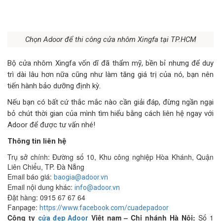
Chọn Adoor để thi công cửa nhôm Xingfa tại TP.HCM
Bộ cửa nhôm Xingfa vốn dĩ đã thẩm mỹ, bền bỉ nhưng để duy
trì dài lâu hơn nữa cũng như làm tăng giá trị của nó, bạn nên
tiến hành bảo dưỡng định kỳ.
Nếu bạn có bất cứ thắc mắc nào cần giải đáp, đừng ngần ngại
bỏ chút thời gian của mình tìm hiểu bằng cách liên hệ ngay với
Adoor để được tư vấn nhé!
Thông tin liên hệ
Trụ sở chính: Đường số 10, Khu công nghiệp Hòa Khánh, Quận
Liên Chiểu, TP. Đà Nẵng
Email báo giá:
baogia@adoor.vn
Email nội dung khác:
info@adoor.vn
Đặt hàng: 0915 67 67 64
Fanpage:
https://www.facebook.com/cuadepadoor
Công ty
Việt nam – Chi nhánh Hà Nội:
Số 1
cửa đẹp Adoor