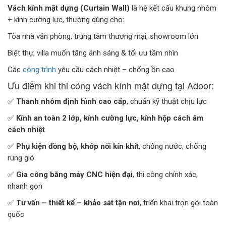
Vách kính mặt dựng (Curtain Wall)
là hệ kết cấu khung nhôm
+ kính cường lực, thường dùng cho:
Tòa nhà văn phòng, trung tâm thương mại, showroom lớn
Biệt thự, villa muốn tăng ánh sáng & tối ưu tầm nhìn
Các
công trình
yêu cầu cách nhiệt – chống ồn cao
Ưu điểm khi thi công vách kính mặt dựng tại Adoor:
✅
Thanh nhôm định hình cao cấp
, chuẩn kỹ thuật chịu lực
✅
Kính an toàn 2 lớp, kính cường lực, kính hộp cách âm
cách nhiệt
✅
Phụ kiện đồng bộ, khớp nối kín khít
, chống nước, chống
rung gió
✅
Gia công bằng máy CNC hiện đại
, thi công chính xác,
nhanh gọn
✅
Tư vấn – thiết kế – khảo sát tận nơi
, triển khai trọn gói toàn
quốc