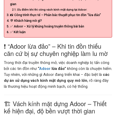
gian
CỬA KÍNH TỰ ĐỘNG
Ưu điểm khi thi công vách kính mặt dựng tại Adoor:
📸 Công trình thực tế – Phản bác thuyết phục tin đồn “lừa đảo”
💬 Khách hàng nói gì?
GIẾNG TRỜI TỰ ĐỘNG
✅ Adoor – Xử lý khủng hoảng truyền thông bài bản
✅ Kết luận
❗ “Adoor lừa đảo” – Khi tin đồn thiếu
căn cứ bị sự chuyên nghiệp làm lu mờ
Trong thời đại truyền thông mở, việc doanh nghiệp bị tấn công
bởi các tin đồn như
“
Adoor
lừa đảo”
không còn là chuyện hiếm.
Tuy nhiên, với những gì Adoor đang triển khai – đặc biệt là
các
dự án sử dụng vách kính mặt dựng quy mô lớn
, rõ ràng đây
là thương hiệu hoạt động minh bạch, có hệ thống.
🏗️ Vách kính mặt dựng Adoor – Thiết
kế hiện đại, độ bền vượt thời gian