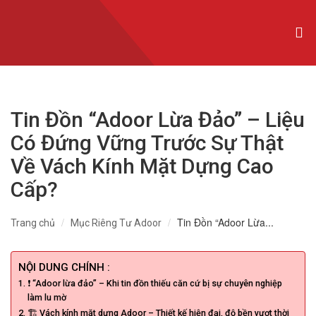
CỬA NHÔM XINGFA NHẬP KHẨU
CỬA NHÔM SLIM
CỬA NHÔM MAXPRO
Tin Đồn “Adoor Lừa Đảo” – Liệu
CỬA NHÔM TRƯỢT QUAY
Có Đứng Vững Trước Sự Thật
CỬA NHÔM THỦY LỰC
Về Vách Kính Mặt Dựng Cao
CỬA CUỐN KHE THOÁNG
Cấp?
CỬA CUỐN ĐỨC
Tin Đồn “Adoor Lừa...
Trang chủ
Mục Riêng Tư Adoor
CỬA CUỐN ÚC
NỘI DUNG CHÍNH :
CỬA CUỐN ĐÀI LOAN
❗ “Adoor lừa đảo” – Khi tin đồn thiếu căn cứ bị sự chuyên nghiệp
làm lu mờ
CỬA CỔNG TỰ ĐỘNG
🏗️ Vách kính mặt dựng Adoor – Thiết kế hiện đại, độ bền vượt thời