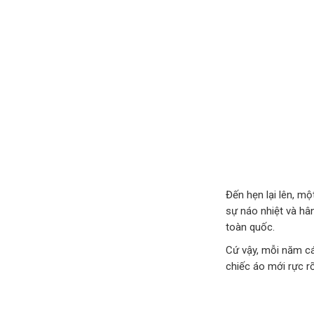
Đến hẹn lại lên, m
sự náo nhiệt và hâ
toàn quốc.
Cứ vậy, mỗi năm cá
chiếc áo mới rực r