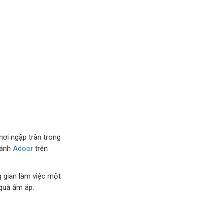
nơi ngập tràn trong
hánh
Adoor
trên
 gian làm việc một
quà ấm áp.