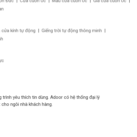
uốn Đức
|
Cửa cuốn Úc
|
Mẫu cửa cuốn Úc
|
Giá cửa cuốn Úc
|
an
á cửa kính tự động
|
Giếng trời tự động thông minh
|
nh
ực
rình yêu thích tin dùng. Adoor có hệ thống đại lý
t cho ngôi nhà khách hàng.