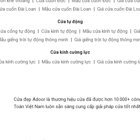
uốn khe thoáng
|
Cửa cuốn Đức
|
Mẫu cửa cuốn Đức
|
Giá cửa c
ửa cuốn Đài Loan
|
Mẫu cửa cuốn Đài Loan
|
Giá cửa cuốn Đài Lo
Cửa tự động
cửa cổng tự động
|
Cửa kính tự động
|
Mẫu cửa kính tự động
|
Gi
ẫu giếng trời tự động thông minh
|
Giá giếng trời tự động thông mi
Cửa kính cường lực
ửa kính cường lực
|
Mẫu cửa kính cường lực
|
Giá cửa kính cường l
Cửa đẹp Adoor là thương hiệu cửa đã được hơn 10.000+ công t
Toàn Việt Nam luôn sẵn sàng cung cấp giải pháp cửa tốt nhấ