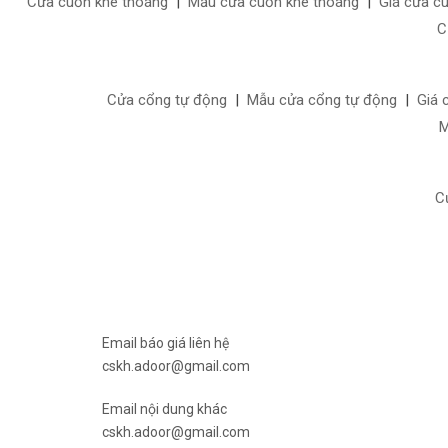
Cửa cuốn khe thoáng
|
Mẫu cửa cuốn khe thoáng
|
Giá cửa c
C
Cửa cổng tự động
|
Mẫu cửa cổng tự động
|
Giá 
M
C
Email báo giá liên hệ
cskh.adoor@gmail.com
Email nội dung khác
cskh.adoor@gmail.com