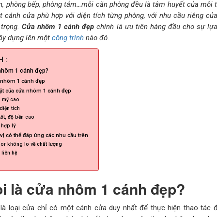
, phòng bếp, phòng tắm…mỗi căn phòng đều là tâm huyết của mỗi th
 cánh cửa phù hợp với diện tích từng phòng, với nhu cầu riêng củ
 trọng.
Cửa nhôm 1 cánh đẹp
chính là ưu tiên hàng đầu cho sự lự
xây dựng lên một
công trình
nào đó.
 :
 nhôm 1 cánh đẹp?
 nhôm 1 cánh đẹp
ật của cửa nhôm 1 cánh đẹp
m mỹ cao
diện tích
ốt, độ bền cao
 hợp lý
vị có thể đáp ứng các nhu cầu trên
r không lo về chất lượng
 liên hệ
ọi là cửa nhôm 1 cánh đẹp?
à loại cửa chỉ có một cánh cửa duy nhất để thực hiện thao tác