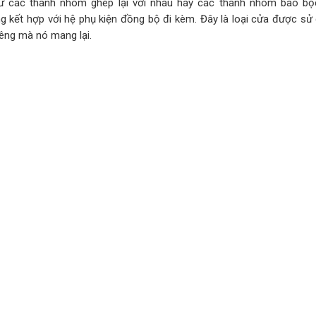
ừ các thanh nhôm ghép lại với nhau hay các thanh nhôm bao bọc
g kết hợp với hệ phụ kiện đồng bộ đi kèm. Đây là loại cửa được sử
iêng mà nó mang lại.