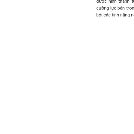
được hình thành t
cường lực bên tron
bởi các tính năng r