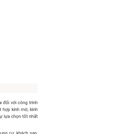
đối với công trình
t hợp kính mờ, kính
ự lựa chọn tốt nhất
ung cư, khách sạn,