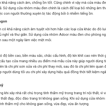
ên khả năng cách âm, chống ồn tốt. Cũng chính vì vậy mà cửa màu đen
ả. Sử dụng cửa nhôm màu đen chính là cách để loại bỏ những âm th
iệc con người thường xuyên bị tác động bởi ô nhiễm tiếng ồn.
 ngon
có khả năng cách âm tuyệt vời hơn hẳn các loại cửa khác do đó lu
gủ nghỉ và thư giãn. Sử dụng cửa nhôm Adoor màu đen cho phòng ng
n sau một ngày làm việc mệt mỏi.
độ bền cao, bền màu sắc, chắc cấu hình, độ kín khít cao nên thời g
 cấu tạo cửa mang nhiều ưu điểm mà mẫu cửa này giúp người dùng t
iên là chi phí sơn sửa và chi phí thay mới, sau đó là chi phí liên quan 
iúp người dùng tối ưu chi phí xây dựng hiệu quả đồng thời tiết kiệm n
mỹ
g khi xây nhà rất chú trọng tính thẩm mỹ trong trang trí nội thất, vì 
 thất đẹp, độc đáo trang trí không gian sống. Khi sử dụng cửa nhôm
ính thẩm mỹ cho không gian sống, vừa đẹp, vừa ấn tượng.