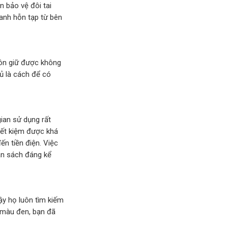
 bảo vệ đôi tai
anh hỗn tạp từ bên
ôn giữ được không
ủ là cách để có
ian sử dụng rất
iết kiệm được khá
đến tiền điện. Việc
gân sách đáng kể
vậy họ luôn tìm kiếm
 màu đen, bạn đã