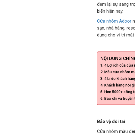
đem lại sự sang tr
biến hiện nay.
Cửa nhôm Adoor
m
sạn, nhà hàng, res
dụng cho vị trí mặ
NỘI DUNG CHÍNH
4 Lợi ích của cử
Mẫu cửa nhôm mà
4 Lí do khách hàn
Khách hàng nói gì
Hơn 5000+ công tr
Báo chí và truyền
Bảo vệ đôi tai
Cửa nhôm màu đen c