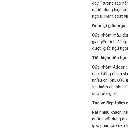
dày lí tưởng tạo n
người dùng hiệu qu
ngoài, kiểm soát v
Đem lại giấc ngủ
Cửa nhôm màu đen 
gian yên tĩnh để n
được giấc ngủ ngo
Tiết kiệm tiền bạc
Cửa nhôm Adoor có 
cao. Cũng chính vì
nhiều chi phí. Đầu t
tiết kiệm chi phí g
cho tương lai.
Tạo vẻ đẹp thẩm 
Rất nhiều khách hàn
những vật dụng nội
góp phần tạo nên t