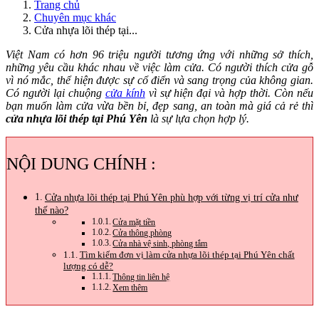
Trang chủ
Chuyên mục khác
Cửa nhựa lõi thép tại...
Việt Nam có hơn 96 triệu người tương ứng với những sở thích,
những yêu cầu khác nhau về việc làm cửa. Có người thích cửa gỗ
vì nó mắc, thể hiện được sự cổ điển và sang trọng của không gian.
Có người lại chuộng
cửa kính
vì sự hiện đại và hợp thời. Còn nếu
bạn muốn làm cửa vừa bền bỉ, đẹp sang, an toàn mà giá cả rẻ thì
cửa nhựa lõi thép tại Phú Yên
là sự lựa chọn hợp lý.
NỘI DUNG CHÍNH :
Cửa nhựa lõi thép tại Phú Yên phù hợp với từng vị trí cửa như
thế nào?
Cửa mặt tiền
Cửa thông phòng
Cửa nhà vệ sinh, phòng tắm
Tìm kiếm đơn vị làm cửa nhựa lõi thép tại Phú Yên chất
lượng có dễ?
Thông tin liên hệ
Xem thêm