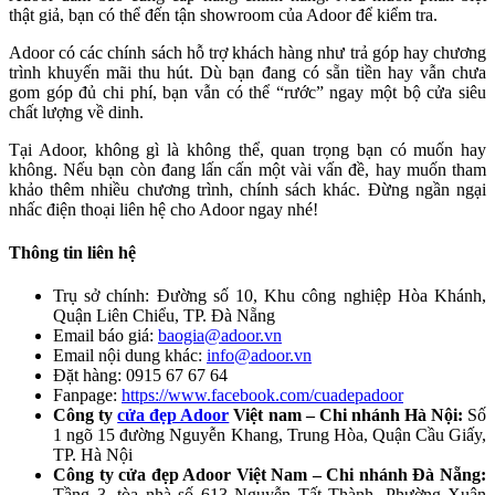
thật giả, bạn có thể đến tận showroom của Adoor để kiểm tra.
Adoor có các chính sách hỗ trợ khách hàng như trả góp hay chương
trình khuyến mãi thu hút. Dù bạn đang có sẵn tiền hay vẫn chưa
gom góp đủ chi phí, bạn vẫn có thể “rước” ngay một bộ cửa siêu
chất lượng về dinh.
Tại Adoor, không gì là không thể, quan trọng bạn có muốn hay
không. Nếu bạn còn đang lấn cấn một vài vấn đề, hay muốn tham
khảo thêm nhiều chương trình, chính sách khác. Đừng ngần ngại
nhấc điện thoại liên hệ cho Adoor ngay nhé!
Thông tin liên hệ
Trụ sở chính: Đường số 10, Khu công nghiệp Hòa Khánh,
Quận Liên Chiểu, TP. Đà Nẵng
Email báo giá:
baogia@adoor.vn
Email nội dung khác:
info@adoor.vn
Đặt hàng: 0915 67 67 64
Fanpage:
https://www.facebook.com/cuadepadoor
Công ty
cửa đẹp Adoor
Việt nam – Chi nhánh Hà Nội:
Số
1 ngõ 15 đường Nguyễn Khang, Trung Hòa, Quận Cầu Giấy,
TP. Hà Nội
Công ty cửa đẹp Adoor Việt Nam – Chi nhánh Đà Nẵng:
Tầng 3, tòa nhà số 613 Nguyễn Tất Thành, Phường Xuân