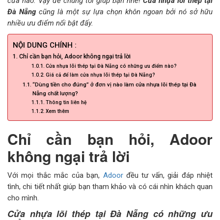
cửa nào. Vậy để chúng tôi giúp bạn nhé!
Cửa nhựa lõi thép tại
Đà Nẵng
cũng là một sự lựa chọn khôn ngoan bởi nó sở hữu
CỬA KÍNH TỰ ĐỘNG
nhiều ưu điểm nổi bật đấy.
GIẾNG TRỜI TỰ ĐỘNG
NỘI DUNG CHÍNH :
Chỉ cần bạn hỏi, Adoor không ngại trả lời
Cửa nhựa lõi thép tại Đà Nẵng có những ưu điểm nào?
Giá cả để làm cửa nhựa lõi thép tại Đà Nẵng?
“Dùng tiền cho đúng” ở đơn vị nào làm cửa nhựa lõi thép tại Đà
Nẵng chất lượng?
Thông tin liên hệ
Xem thêm
Chỉ cần bạn hỏi, Adoor
không ngại trả lời
Với mọi thắc mắc của bạn,
Adoor
đều tư vấn, giải đáp nhiệt
tình, chi tiết nhất giúp bạn tham khảo và có cái nhìn khách quan
cho mình.
Cửa nhựa lõi thép tại Đà Nẵng có những ưu