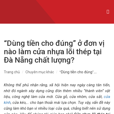
CỬA NHÔM XINGFA NHẬP KHẨU
CỬA NHÔM SLIM
CỬA NHÔM MAXPRO
“Dùng tiền cho đúng” ở đơn vị
CỬA NHÔM TRƯỢT QUAY
nào làm cửa nhựa lõi thép tại
CỬA NHÔM THỦY LỰC
Đà Nẵng chất lượng?
CỬA CUỐN KHE THOÁNG
“Dùng tiền cho đúng”...
Trang chủ
Chuyên mục khác
CỬA CUỐN ĐỨC
Không thể phủ nhận rằng, xã hội hiện nay ngày càng tân tiến,
CỬA CUỐN ÚC
nhờ đó ngành xây dựng cũng đón thêm nhiều “thành viên” vật
liệu, công nghệ làm cửa mới. Cửa gỗ, cửa nhôm, cửa sắt,
cửa
CỬA CUỐN ĐÀI LOAN
kính
, cửa kéo,… cho bạn thoải mái lựa chọn. Tuy vậy, vấn đề này
cũng làm khó bạn vì nhiều loại cửa quá, chẳng biết nên sử dụng
CỬA CỔNG TỰ ĐỘNG