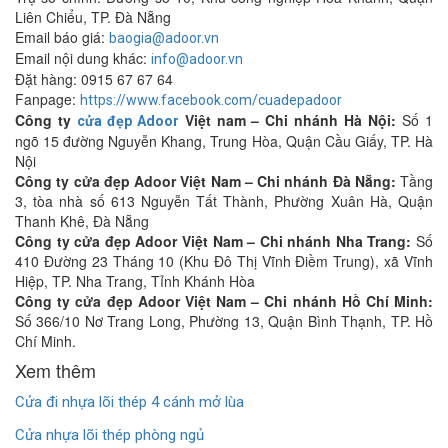
Liên Chiểu, TP. Đà Nẵng
Email báo giá:
baogia@adoor.vn
Email nội dung khác:
info@adoor.vn
Đặt hàng: 0915 67 67 64
Fanpage:
https://www.facebook.com/cuadepadoor
Công ty
Việt nam – Chi nhánh Hà Nội:
Số 1
cửa đẹp Adoor
ngõ 15 đường Nguyễn Khang, Trung Hòa, Quận Cầu Giấy, TP. Hà
Nội
Công ty cửa đẹp Adoor Việt Nam – Chi nhánh Đà Nẵng:
Tầng
3, tòa nhà số 613 Nguyễn Tất Thành, Phường Xuân Hà, Quận
Thanh Khê, Đà Nẵng
Công ty cửa đẹp Adoor Việt Nam – Chi nhánh Nha Trang:
Số
410 Đường 23 Tháng 10 (Khu Đô Thị Vĩnh Điềm Trung), xã Vĩnh
Hiệp, TP. Nha Trang, Tỉnh Khánh Hòa
Công ty cửa đẹp Adoor Việt Nam – Chi nhánh Hồ Chí Minh:
Số 366/10 Nơ Trang Long, Phường 13, Quận Bình Thạnh, TP. Hồ
Chí Minh.
Xem thêm
Cửa đi nhựa lõi thép 4 cánh mở lùa
Cửa nhựa lõi thép phòng ngủ