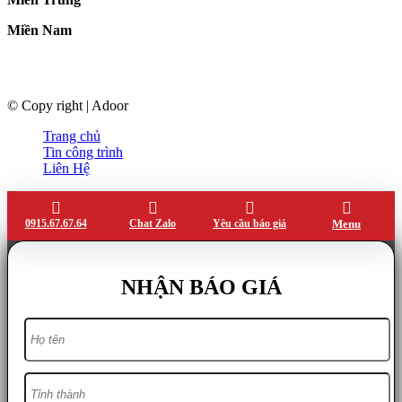
Miền Nam
© Copy right | Adoor
Trang chủ
Tin công trình
Liên Hệ
0915.67.67.64
Chat Zalo
Yêu cầu báo giá
Menu
NHẬN BÁO GIÁ