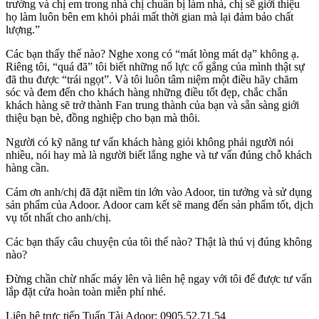
trường và chị em trong nhà chị chuẩn bị làm nhà, chị sẽ giới thiệu
họ làm luôn bên em khỏi phải mất thời gian mà lại đảm bảo chất
lượng.”
Các bạn thấy thế nào? Nghe xong có “mát lòng mát dạ” không ạ.
Riêng tôi, “quá đã” tôi biết những nổ lực cố gắng của mình thật sự
đã thu được “trái ngọt”. Và tôi luôn tâm niệm một điều hãy chăm
sóc và đem đến cho khách hàng những điều tốt đẹp, chắc chắn
khách hàng sẽ trở thành Fan trung thành của bạn và sẵn sàng giới
thiệu bạn bè, đồng nghiệp cho bạn mà thôi.
Người có kỹ năng tư vấn khách hàng giỏi không phải người nói
nhiều, nói hay mà là người biết lắng nghe và tư vấn đúng chỗ khách
hàng cần.
Cám ơn anh/chị đã đặt niềm tin lớn vào Adoor, tin tưởng và sử dụng
sản phẩm của Adoor. Adoor cam kết sẽ mang đến sản phẩm tốt, dịch
vụ tốt nhất cho anh/chị.
Các bạn thấy câu chuyện của tôi thế nào? Thật là thú vị đúng không
nào?
Đừng chần chừ nhấc máy lên và liên hệ ngay với tôi để được tư vấn
lắp đặt cửa hoàn toàn miễn phí nhé.
Liên hệ trực tiếp Tuấn Tài Adoor: 0905.52.71.54