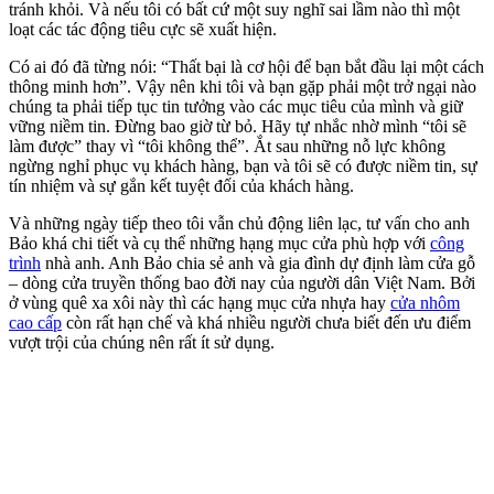
tránh khỏi. Và nếu tôi có bất cứ một suy nghĩ sai lầm nào thì một
loạt các tác động tiêu cực sẽ xuất hiện.
Có ai đó đã từng nói: “Thất bại là cơ hội để bạn bắt đầu lại một cách
thông minh hơn”. Vậy nên khi tôi và bạn gặp phải một trở ngại nào
chúng ta phải tiếp tục tin tưởng vào các mục tiêu của mình và giữ
vững niềm tin. Đừng bao giờ từ bỏ. Hãy tự nhắc nhờ mình “tôi sẽ
làm được” thay vì “tôi không thể”. Ắt sau những nỗ lực không
ngừng nghỉ phục vụ khách hàng, bạn và tôi sẽ có được niềm tin, sự
tín nhiệm và sự gắn kết tuyệt đối của khách hàng.
Và những ngày tiếp theo tôi vẫn chủ động liên lạc, tư vấn cho anh
Bảo khá chi tiết và cụ thể những hạng mục cửa phù hợp với
công
trình
nhà anh. Anh Bảo chia sẻ anh và gia đình dự định làm cửa gỗ
– dòng cửa truyền thống bao đời nay của người dân Việt Nam. Bởi
ở vùng quê xa xôi này thì các hạng mục cửa nhựa hay
cửa nhôm
cao cấp
còn rất hạn chế và khá nhiều người chưa biết đến ưu điểm
vượt trội của chúng nên rất ít sử dụng.