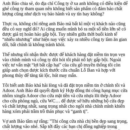
Anh Bảo chia sẻ, do địa chỉ Công ty ở xa anh không có điều kiện để
ghé công ty tham quan nên không biết sản phẩm có đảm bảo chất
lượng cũng như dịch vụ bảo hành và uy tín hay không?
Thực ra, không chỉ riêng anh Bảo mà bất kì một vị khách nào cũng
đều có suy nghĩ đó? Ai cũng muốn mình bỏ ra một số tiền lớn sẽ có
được giá trị hoàn hảo gấp bội. Tuy nhiên giữa thời buổi kinh tế
“nhiễu nhương” như hiện nay việc xảy ra nhiều công ty làm ăn gian
dối, bất chính là không tránh khỏi.
Thế nhưng tôi nhận thức được để khách hàng đặt niềm tin trọn vẹn
vào chính mình và công ty đòi hỏi tôi phải nổ lực gấp bội. Ngoài
việc tư vấn mặt “lợi bất cập hại” của cửa gỗ truyền thống tôi còn
giúp anh chọn được kích thước cửa chuẩn Lỗ Ban và hợp với
phong thủy để tăng tài lộc, hút may mắn.
Tôi biết anh Bảo khá hài lòng và đã đặt trọn niềm tin ở chính tôi và
Adoor. Anh Bảo đã quyết định ký Hợp đồng thi công hạng mục cửa
nhôm xingfa Adoor cho cửa mặt tiền và cửa nhựa lõi thép Adoor
cho cửa phòng ngủ, cửa WC… để được sở hữu những bộ cửa đẹp
và chất lượng nhất, sang trọng nhất cho ngôi nhà chính mình khiến
hàng xóm phải trầm trồ thán phục và “ganh tị”.
Vợ anh Bảo tâm sự rằng: ”Thi công cửa nhà chị bền đẹp sang trọng,
chất lượng vào nhé. Sắp tới đây các bạn chị đồng nghiệp trong