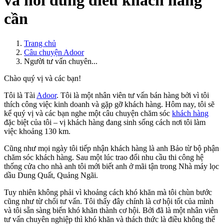
và nói đúng điều khách hàng
cần
Trang chủ
Câu chuyện Adoor
Người tư vấn chuyên...
Chào quý vị và các bạn!
Tôi là Tài
Adoor
. Tôi là một nhân viên tư vấn bán hàng bởi vì tôi
thích công việc kinh doanh và gặp gỡ khách hàng. Hôm nay, tôi sẽ
kể quý vị và các bạn nghe một câu chuyện chăm sóc
khách hàng
đặc biệt của tôi – vị khách hàng đang sinh sống cách nơi tôi làm
việc khoảng 130 km.
Cũng như mọi ngày tôi tiếp nhận khách hàng là anh Bảo từ bộ phận
chăm sóc khách hàng. Sau một lúc trao đổi nhu cầu thi công hệ
thống cửa cho nhà anh tôi mới biết anh ở mãi tận trong Nhà máy lọc
dầu Dung Quất, Quảng Ngãi.
Tuy nhiên không phải vì khoảng cách khó khăn mà tôi chùn bước
cũng như từ chối tư vấn. Tôi thấy đây chính là cơ hội tốt của mình
và tôi sẵn sàng biến khó khăn thành cơ hội. Bởi đã là một nhân viên
tư vấn chuyên nghiệp thì khó khăn và thách thức là điều không thể