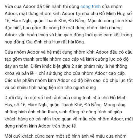
Vừa qua Adoor đã tiến hành thi công
công trình
cửa nhôm
CỬA KÍNH TỰ ĐỘNG
Adoor, mặt dựng nhôm kính Adoor tại nhà chú Đỗ Minh Huy, số
16, Hàm Nghi, quận Thanh Khê, Đà Nẵng. Mặc dù công trình khá
GIẾNG TRỜI TỰ ĐỘNG
đặc biệt, bao gồm thi công hệ mặt dựng nhôm kính nhưng
Adoor vẫn hoàn thiện và bàn giao đúng thời gian cam kết trong
hợp đồng. Gia đình chú Huy rất hài lòng.
Cửa nhôm Adoor và hệ mặt dựng nhôm kính Adoor đều có cấu
tạo gồm thanh profile nhôm cao cấp và kính cường lực có độ
dày an toàn. Điểm khác biệt giữa 2 sản phẩm này là hệ thống
khóa và bản lề – chỉ sử dụng cho cửa nhôm Adoor cao cấp.
Các sản phẩm nhôm kính Adoor có độ bền cao, độ chịu lực tốt
và có nhiều tính năng tiện ích cho người dùng.
Dưới đây là một số hình ảnh của công trình nhà chú Đỗ Minh
Huy, số 16, Hàm Nghi, quận Thanh Khê, Đà Nẵng. Mong rằng
những hình ảnh chân thực, sinh động từ công trình sẽ giúp
khách hàng có cái nhìn trực quan về mẫu cửa nhôm Adoor, mặt
dựng nhôm kính Adoor trên thực tế.
Mời quý khách cùng xem một số hình ảnh về mẫu cửa nhôm