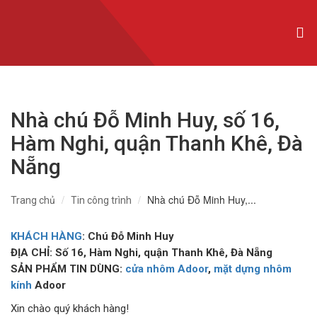
CỬA NHÔM XINGFA NHẬP KHẨU
CỬA NHÔM SLIM
CỬA NHÔM MAXPRO
Nhà chú Đỗ Minh Huy, số 16,
CỬA NHÔM TRƯỢT QUAY
Hàm Nghi, quận Thanh Khê, Đà
CỬA NHÔM THỦY LỰC
Nẵng
CỬA CUỐN KHE THOÁNG
Nhà chú Đỗ Minh Huy,...
Trang chủ
Tin công trình
CỬA CUỐN ĐỨC
KHÁCH HÀNG
: Chú Đỗ Minh Huy
CỬA CUỐN ÚC
ĐỊA CHỈ: Số 16, Hàm Nghi, quận Thanh Khê, Đà Nẵng
SẢN PHẨM TIN DÙNG:
cửa nhôm Adoor
,
mặt dựng nhôm
CỬA CUỐN ĐÀI LOAN
kính
Adoor
Xin chào quý khách hàng!
CỬA CỔNG TỰ ĐỘNG