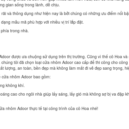
 gian sống trong lành, dễ chịu.
rãi và thông dụng như hiện nay là bởi chúng có những ưu điểm nổi bậ
 dạng mẫu mã phù hợp với nhiều vị trí lắp đặt.
 phía trong nhà.
door được ưa chuộng sử dụng trên thị trường. Cũng vì thế cô Hoa và g
 chúng tôi đã chọn loại cửa nhôm Adoor cao cấp để thi công cho công
 lượng, an toàn, bền đẹp mà không làm mất đi vẻ đẹp sang trọng, hiệ
kế cửa nhôm Adoor bao gồm:
ng không khí.
áng cao cho ngôi nhà giúp lấy sáng, lấy gió mà không sợ bị va đập 
a nhôm Adoor thực tế tại công trình của cô Hoa nhé!