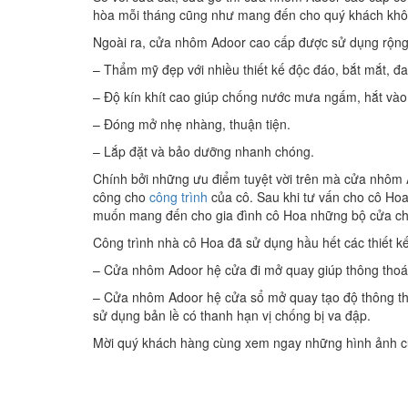
hòa mỗi tháng cũng như mang đến cho quý khách không
Ngoài ra, cửa nhôm Adoor cao cấp được sử dụng rộng 
– Thẩm mỹ đẹp với nhiều thiết kế độc đáo, bắt mắt, đa
– Độ kín khít cao giúp chống nước mưa ngấm, hắt vào
– Đóng mở nhẹ nhàng, thuận tiện.
– Lắp đặt và bảo dưỡng nhanh chóng.
Chính bởi những ưu điểm tuyệt vời trên mà cửa nhôm A
công cho
công trình
của cô. Sau khi tư vấn cho cô Hoa
muốn mang đến cho gia đình cô Hoa những bộ cửa chất
Công trình nhà cô Hoa đã sử dụng hầu hết các thiết 
– Cửa nhôm Adoor hệ cửa đi mở quay giúp thông thoá
– Cửa nhôm Adoor hệ cửa sổ mở quay tạo độ thông tho
sử dụng bản lề có thanh hạn vị chống bị va đập.
Mời quý khách hàng cùng xem ngay những hình ảnh cử